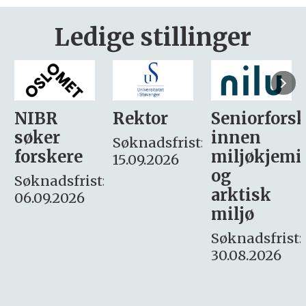
Ledige stillinger
Rektor
Seniorforsker
Forskning.
innen
søker
Søknadsfrist:
miljøkjemi
nyhetsjour
15.09.2026
og
– fast
:
arktisk
Søknadsfrist:
miljø
16. august.
Søknadsfrist:
30.08.2026