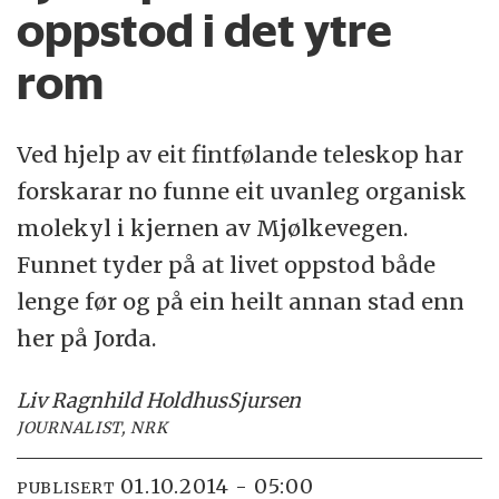
oppstod i det ytre
rom
Ved hjelp av eit fintfølande teleskop har
forskarar no funne eit uvanleg organisk
molekyl i kjernen av Mjølkevegen.
Funnet tyder på at livet oppstod både
lenge før og på ein heilt annan stad enn
her på Jorda.
Liv Ragnhild Holdhus
Sjursen
JOURNALIST, NRK
01.10.2014 - 05:00
PUBLISERT