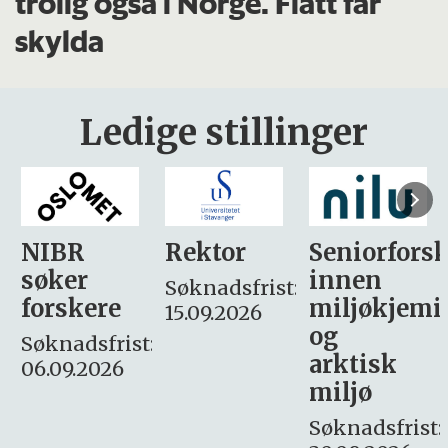
trolig også i Norge. Flått får
skylda
Ledige stillinger
Rektor
Seniorforsker
Forskning.
innen
søker
Søknadsfrist:
miljøkjemi
nyhetsjour
15.09.2026
og
– fast
:
arktisk
Søknadsfrist:
miljø
16. august.
Søknadsfrist: