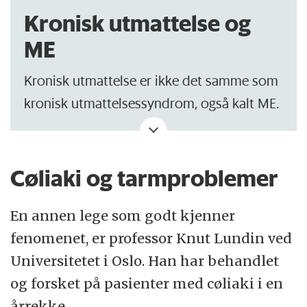
Kronisk utmattelse og
ME
Kronisk utmattelse er ikke det samme som
kronisk utmattelsessyndrom, også kalt ME.
De fleste med kronisk fatigue har en
grunnsykdom, som autoimmun sykdom,
Cøliaki og tarmproblemer
kreft eller nerveødeleggende sykdom. ME
er også preget av fatigue, men har i dag
En annen lege som godt kjenner
ingen kjent grunnsykdom. I mange tilfeller
fenomenet, er professor Knut Lundin ved
ser ME ut til å oppstå etter en infeksjon.
Universitetet i Oslo. Han har behandlet
og forsket på pasienter med cøliaki i en
Et karakteristisk trekk ved ME er
årrekke.