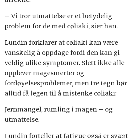
anstrengelsesutløst symptomforverring
(PEM). Dette betyr at små fysiske eller
– Vi tror utmattelse er et betydelig
mentale anstrengelser kan utløse sterke og
problem for de med cøliaki, sier han.
langvarige forverringer i symptomene i
Lundin forklarer at cøliaki kan være
ettertid. Dette gjelder ikke for mennesker
vanskelig å oppdage fordi den kan gi
med kronisk utmattelse.
veldig ulike symptomer. Slett ikke alle
Pasienter med ME opplever i tillegg ofte
opplever magesmerter og
andre symptomer, som influensafølelse
fordøyelsesproblemer, men tre tegn bør
eller ortostatisk intoleranse – altså
alltid få legen til å mistenke cøliaki:
problemer med å være i oppreist stilling.
Jernmangel, rumling i magen – og
Les mer om hva som skjer i kroppen til
utmattelse.
mennesker med ME her.
Lundin forteller at fatigue også er svært