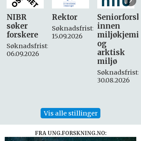
Rektor
Seniorforsker
Forskning.
innen
søker
Søknadsfrist:
miljøkjemi
nyhetsjour
15.09.2026
og
– fast
:
arktisk
Søknadsfrist:
miljø
16. august.
Søknadsfrist:
30.08.2026
Vis alle stillinger
FRA UNG.FORSKNING.NO: