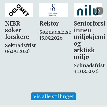
Rektor
Seniorforsker
Forskning.
innen
søker
Søknadsfrist:
miljøkjemi
nyhetsjour
15.09.2026
og
– fast
:
arktisk
Søknadsfrist:
miljø
16. august.
Søknadsfrist:
30.08.2026
Vis alle stillinger