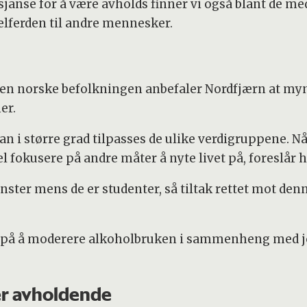
anse for å være avholds finner vi også blant de med 
velferden til andre mennesker.
den norske befolkningen anbefaler Nordfjærn at m
er.
i større grad tilpasses de ulike verdigruppene. N
l fokusere på andre måter å nyte livet på, foreslår 
ster mens de er studenter, så tiltak rettet mot de
 på å moderere alkoholbruken i sammenheng med job
er avholdende