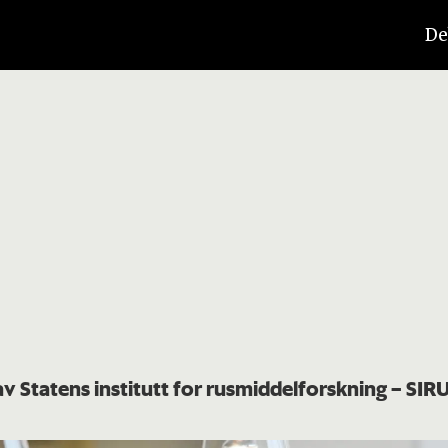
De
av Statens institutt for rusmiddelforskning – SIR