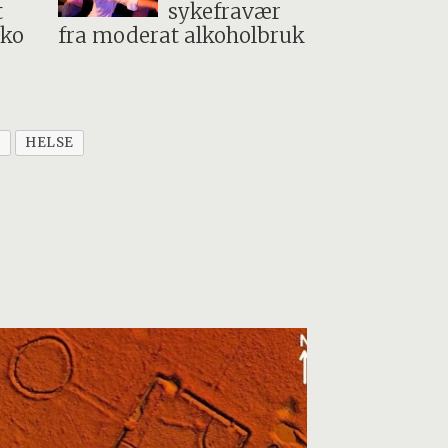
t
sykefravær
iko
fra moderat alkoholbruk
S
HELSE