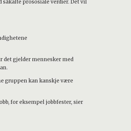
såkalte prososiale verdier. Det vil
yndighetene
år det gjelder mennesker med
han.
nne gruppen kan kanskje være
b, for eksempel jobbfester, sier