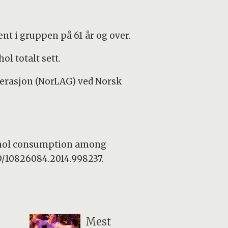
nt i gruppen på 61 år og over.
ol totalt sett.
nerasjon (NorLAG) ved Norsk
cohol consumption among
09/10826084.2014.998237.
Mest