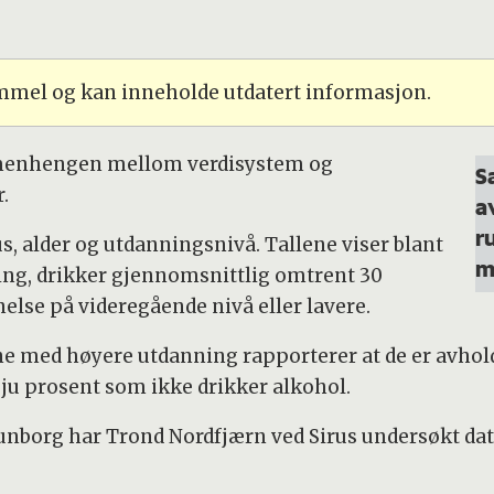
ammel og kan inneholde utdatert informasjon.
mmenhengen mellom verdisystem og
S
r.
a
r
us, alder og utdanningsnivå. Tallene viser blant
m
ing, drikker gjennomsnittlig omtrent 30
lse på videregående nivå eller lavere.
rne med høyere utdanning rapporterer at de er avhol
sju prosent som ikke drikker alkohol.
nborg har Trond Nordfjærn ved Sirus undersøkt dat