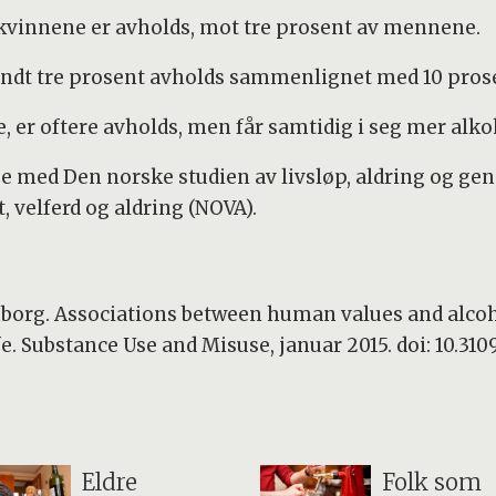
v kvinnene er avholds, mot tre prosent av mennene.
r rundt tre prosent avholds sammenlignet med 10 prose
 er oftere avholds, men får samtidig i seg mer alkoh
se med Den norske studien av livsløp, aldring og ge
, velferd og aldring (NOVA).
unborg. Associations between human values and al
fe. Substance Use and Misuse, januar 2015. doi: 10.31
Eldre
Folk som