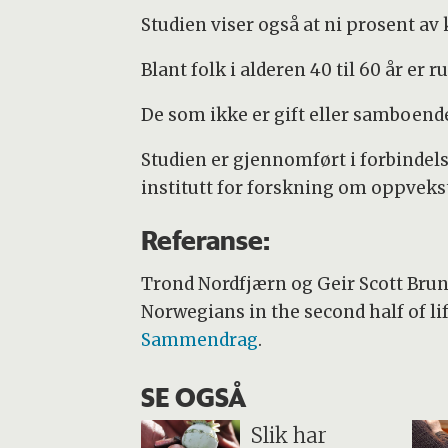
Studien viser også at ni prosent a
Blant folk i alderen 40 til 60 år e
De som ikke er gift eller samboende,
Studien er gjennomført i forbindel
institutt for forskning om oppvekst
Referanse:
Trond Nordfjærn og Geir Scott Br
Norwegians in the second half of li
Sammendrag
.
SE OGSÅ
Slik har