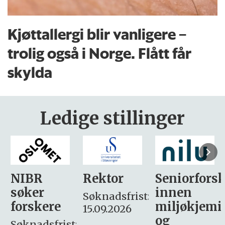
Kjøttallergi blir vanligere –
trolig også i Norge. Flått får
skylda
Ledige stillinger
Rektor
Seniorforsker
Forskning.
innen
søker
Søknadsfrist:
miljøkjemi
nyhetsjour
15.09.2026
og
– fast
: