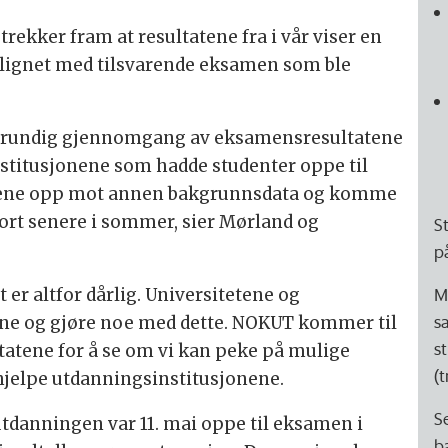
rekker fram at resultatene fra i vår viser en
lignet med tilsvarende eksamen som ble
grundig gjennomgang av eksamensresultatene
titusjonene som hadde studenter oppe til
tatene opp mot annen bakgrunnsdata og komme
ort senere i sommer, sier Mørland og
S
p
M
et er altfor dårlig. Universitetene og
s
ne og gjøre noe med dette. NOKUT kommer til
s
tatene for å se om vi kan peke på mulige
(t
hjelpe utdanningsinstitusjonene.
S
tdanningen var 11. mai oppe til eksamen i
b