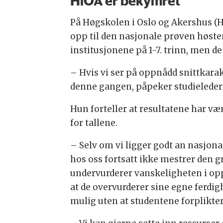
HiOA er bekymret
På Høgskolen i Oslo og Akershus (H
opp til den nasjonale prøven høste
institusjonene på 1-7. trinn, men de
– Hvis vi ser på oppnådd snittkarak
denne gangen, påpeker studieleder
Hun forteller at resultatene har væ
for tallene.
– Selv om vi ligger godt an nasjonalt
hos oss fortsatt ikke mestrer den 
undervurderer vanskeligheten i oppg
at de overvurderer sine egne ferdighe
mulig uten at studentene forplikter 