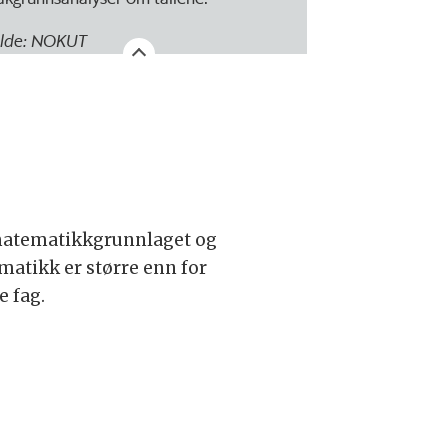
ilde: NOKUT
at matematikkgrunnlaget og
atikk er større enn for
e fag.