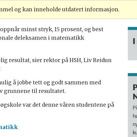
ammel og kan inneholde utdatert informasjon.
ppnår minst stryk, 15 prosent, og best
sjonale deleksamen i matematikk
I
lig resultat, sier rektor på HSH, Liv Reidun
:
mulig å jobbe tett og godt sammen med
P
 grunnene til resultatet.
N
høgskole var det denne våren studentene på
P
h
n
ematikk
k