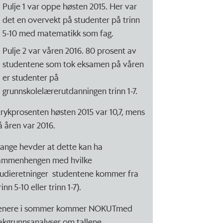
Pulje 1 var oppe høsten 2015. Her var
det en overvekt på studenter på trinn
5-10 med matematikk som fag.
Pulje 2 var våren 2016. 80 prosent av
studentene som tok eksamen på våren
er studenter på
grunnskolelærerutdanningen trinn 1-7.
trykprosenten høsten 2015 var 10,7, mens
å åren var 2016.
ange hevder at dette kan ha
ammenhengen med hvilke
tudieretninger studentene kommer fra
rinn 5-10 eller trinn 1-7).
enere i sommer kommer NOKUTmed
akgrunnsanalyser om tallene.