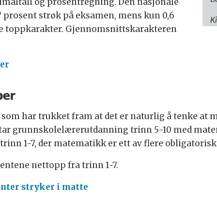
imaltall og prosentregning. Den nasjonale
37 prosent strøk på eksamen, mens kun 0,6
K
dde toppkarakter. Gjennomsnittskarakteren
er
per
ere som har trukket fram at det er naturlig å tenke 
 tar grunnskolelærerutdanning trinn 5-10 med matem
inn 1-7, der matematikk er ett av flere obligatorisk
ntene nettopp fra trinn 1-7.
enter stryker i matte