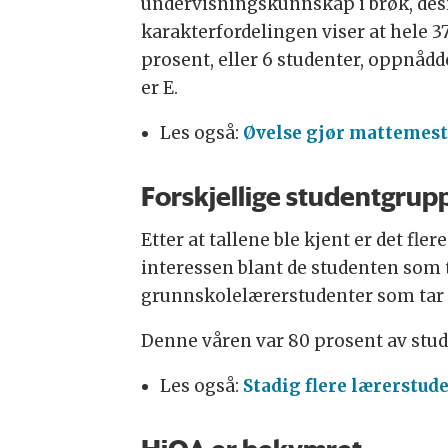
undervisningskunnskap i brøk, des
karakterfordelingen viser at hele 
prosent, eller 6 studenter, oppnå
er E.
Les også:
Øvelse gjør mattemest
Forskjellige studentgrup
Etter at tallene ble kjent er det fl
interessen blant de studenten som
grunnskolelærerstudenter som tar tr
Denne våren var 80 prosent av stude
Les også:
Stadig flere lærerstud