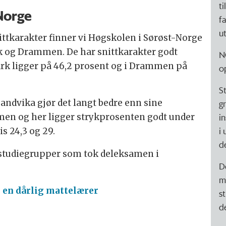
t
-Norge
f
u
ittkarakter finner vi Høgskolen i Sørøst-Norge
k og Drammen. De har snittkarakter godt
N
ark ligger på 46,2 prosent og i Drammen på
o
S
Sandvika gjør det langt bedre enn sine
g
en og her ligger strykprosenten godt under
i
i
s 24,3 og 29.
d
 studiegrupper som tok deleksamen i
D
m
g en dårlig mattelærer
s
d