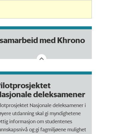
 samarbeid med Khrono
ilotprosjektet
asjonale deleksamener
ilotprosjektet Nasjonale deleksamener i
øyere utdanning skal gi myndighetene
yttig informasjon om studentenes
unnskapsnivå og gi fagmiljøene mulighet