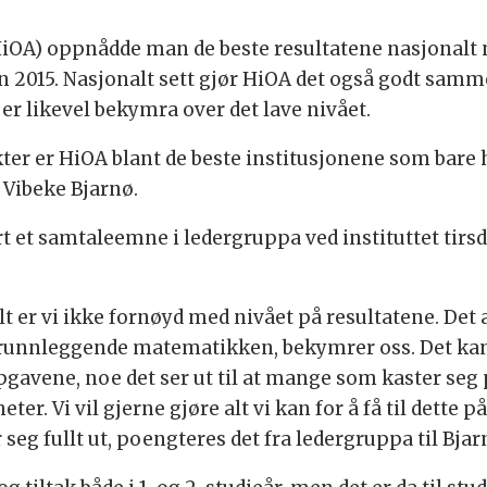
iOA) oppnådde man de beste resultatene nasjonalt nå
n 2015. Nasjonalt sett gjør HiOA det også godt sam
 er likevel bekymra over det lave nivået.
ter er HiOA blant de beste institusjonene som bare h
 Vibeke Bjarnø.
rt et samtaleemne i ledergruppa ved instituttet tir
 er vi ikke fornøyd med nivået på resultatene. Det at 
grunnleggende matematikken, bekymrer oss. Det kan 
avene, noe det ser ut til at mange som kaster seg p
ter. Vi vil gjerne gjøre alt vi kan for å få til dette 
seg fullt ut, poengteres det fra ledergruppa til Bjar