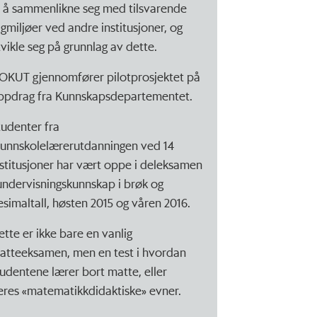
il å sammenlikne seg med tilsvarende
agmiljøer ved andre institusjoner, og
tvikle seg på grunnlag av dette.
OKUT gjennomfører pilotprosjektet på
ppdrag fra Kunnskapsdepartementet.
tudenter fra
runnskolelærerutdanningen ved 14
nstitusjoner har vært oppe i deleksamen
 undervisningskunnskap i brøk og
esimaltall, høsten 2015 og våren 2016.
ette er ikke bare en vanlig
atteeksamen, men en test i hvordan
tudentene lærer bort matte, eller
eres «matematikkdidaktiske» evner.