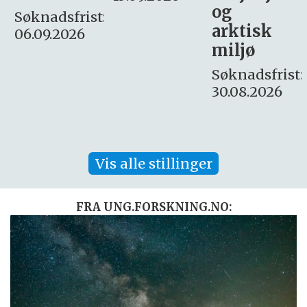
og
– fast
:
arktisk
Søknadsfrist:
miljø
16. august.
Søknadsfrist:
30.08.2026
Vis alle stillinger
FRA UNG.FORSKNING.NO: