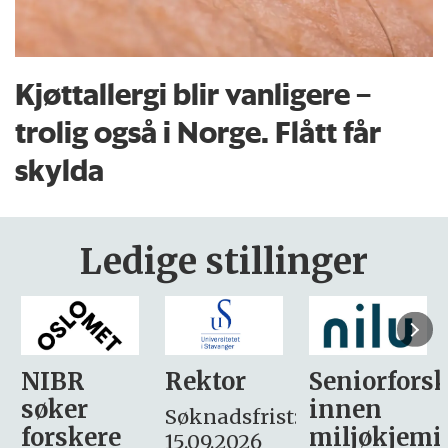
Kjøttallergi blir vanligere –
trolig også i Norge. Flått får
skylda
Ledige stillinger
Rektor
Seniorforsker
Forskning.
innen
søker
Søknadsfrist:
miljøkjemi
nyhetsjour
15.09.2026