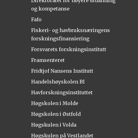
Direktoratet for høyere utdanning
og kompetanse
Fafo
Fiskeri- og havbruksnæringens
forskningsfinansiering
Forsvarets forskningsinstitutt
Framsenteret
Fridtjof Nansens Institutt
Handelshøyskolen BI
Havforskningsinstituttet
Høgskolen i Molde
Høgskolen i Østfold
Høgskulen i Volda
Høgskulen på Vestlandet