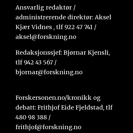
Ansvarlig redaktør /
administrerende direktør: Aksel
Kjær Vidnes , tlf 922 47 741 /
aksel@forskning.no
Redaksjonssjef: Bjørnar Kjensli,
tlf 942 43 567 /
bjornar@forskning.no
Forskersonen.no/kronikk og
debatt: Frithjof Eide Fjeldstad, tlf
480 98 388 /
frithjof@forskning.no