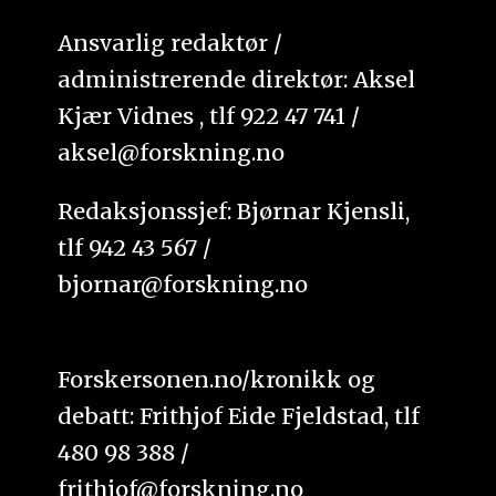
Ansvarlig redaktør /
administrerende direktør: Aksel
Kjær Vidnes , tlf 922 47 741 /
aksel@forskning.no
Redaksjonssjef: Bjørnar Kjensli,
tlf 942 43 567 /
bjornar@forskning.no
Forskersonen.no/kronikk og
debatt: Frithjof Eide Fjeldstad, tlf
480 98 388 /
frithjof@forskning.no