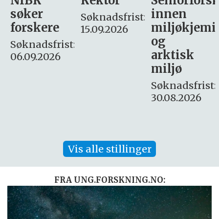
Rektor
Seniorforsker
Forskning.
innen
søker
Søknadsfrist:
miljøkjemi
nyhetsjour
15.09.2026
og
– fast
:
arktisk
Søknadsfrist:
miljø
16. august.
Søknadsfrist:
30.08.2026
Vis alle stillinger
FRA UNG.FORSKNING.NO: