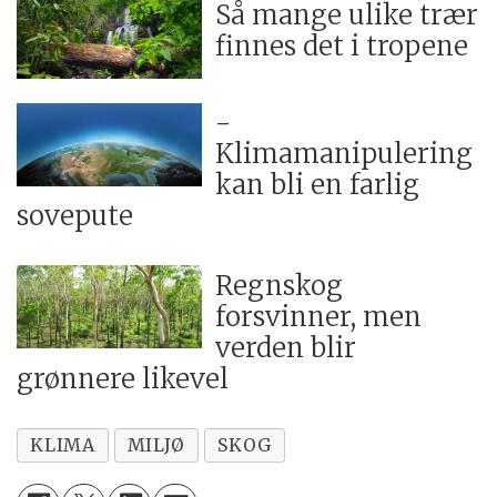
Så mange ulike trær
finnes det i tropene
-
Klimamanipulering
kan bli en farlig
sovepute
Regnskog
forsvinner, men
verden blir
grønnere likevel
KLIMA
MILJØ
SKOG