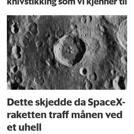
knivstikking som vi kjenner til
Dette skjedde da SpaceX-
raketten traff månen ved
et uhell