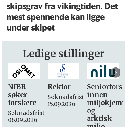
skipsgrav fra vikingtiden. Det
mest spennende kan ligge
under skipet
Ledige stillinger
Rektor
Seniorforsker
Forskning.
innen
søker
Søknadsfrist:
miljøkjemi
nyhetsjourn
15.09.2026
og
– fast
st:
arktisk
Søknadsfrist:
miljø