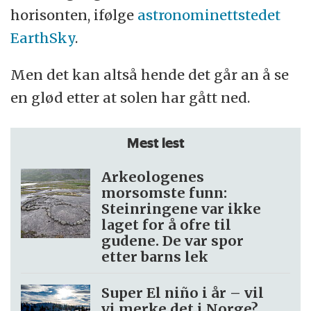
horisonten, ifølge
astronominettstedet
EarthSky
.
Men det kan altså hende det går an å se
en glød etter at solen har gått ned.
Mest lest
Arkeologenes
morsomste funn:
Steinringene var ikke
laget for å ofre til
gudene. De var spor
etter barns lek
Super El niño i år – vil
vi merke det i Norge?