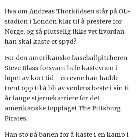
Hva om Andreas Thorkildsen står på OL-
I golf refereres fenomenet ofte til som
stadion i London klar til å prestere for
’yips&#39;. Man treffer ikke hullet, eller
Norge, og så plutselig ikke vet hvordan
klarer ikke å svinge kølla som man pleier.
han skal kaste et spyd?
I bueskyting referer man til det som ’target
For den amerikanske baseballpitcheren
panic’ - som direkte oversatt til norsk blir
Steve Blass forsvant hele kastevnen i
&#39;blinkpanikk&#39;.
løpet av kort tid - en evne han hadde
Kilder: Steven Weiss
trent opp til å bli av verdens beste i sin ti
år lange stjernekarriere for det
amerikanske topplaget The Pittsburg
Pirates.
Han sto på banen for å kaste i en kamp i