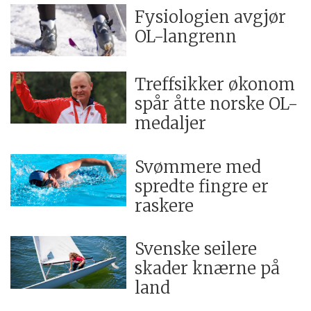
Fysiologien avgjør
OL-langrenn
Treffsikker økonom
spår åtte norske OL-
medaljer
Svømmere med
spredte fingre er
raskere
Svenske seilere
skader knærne på
land