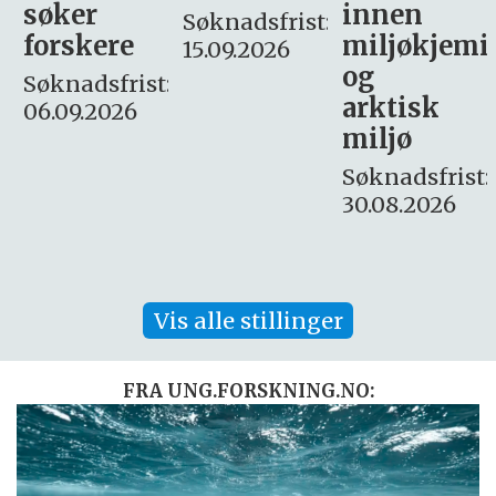
innen
søker
Søknadsfrist:
miljøkjemi
nyhetsjour
15.09.2026
og
– fast
:
arktisk
Søknadsfrist:
miljø
16. august.
Søknadsfrist:
30.08.2026
Vis alle stillinger
FRA UNG.FORSKNING.NO: