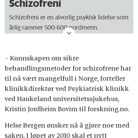
Schizofreni
Schizofreni er en alvorlig psykisk lidelse som
årlig rammer 500-600 nordmenn.
Sykdommen debuterer vanligvis tidlig i livet
(15 – 35 år), og fører ofte til problemer med
- Kunnskapen om sikre
utdanning, arbeid og sosialt liv.
behandlingsmetoder for schizofrene har
til nå vært mangelfull i Norge, forteller
Lidelsen er vanligvis kronisk og
klinikkdirektør ved Psykiatrisk klinikk
kjennetegnes av:
ved Haukeland universitetssjukehus,
- tankeforstyrrelser
Kristin Jordheim Bovim til forskning.no.
- hallusinasjoner
Helse Bergen ønsker nå å gjøre noe med
- vrangforestillinger
saken. I løpet av 2010 skal et nytt
- uvanlig tale eller oppførsel