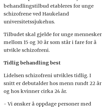
behandlingstilbud etableres for unge
Schizofreni er en kompleks sykdom som
schizofrene ved Haukeland
trolig skyldes både arv og miljø.
universitetssjukehus.
Kilde:
www.helsenett.no
Tilbudet skal gjelde for unge mennesker
mellom 15 og 30 år som står i fare for å
utvikle schizofreni.
Tidlig behandling best
Lidelsen schizofreni utvikles tidlig. I
snitt er debutalder hos menn rundt 22 år
og hos kvinner cirka 24 år.
- Vi ønsker å oppdage personer med