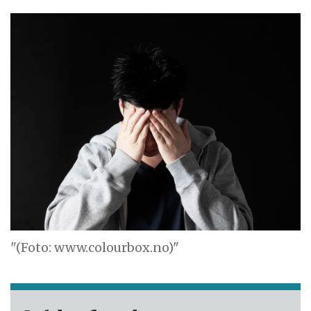
"(Foto: www.colourbox.no)"