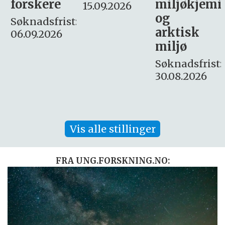
miljøkjemi
nyhetsjour
15.09.2026
og
– fast
:
arktisk
Søknadsfrist:
miljø
16. august.
Søknadsfrist:
30.08.2026
Vis alle stillinger
FRA UNG.FORSKNING.NO: