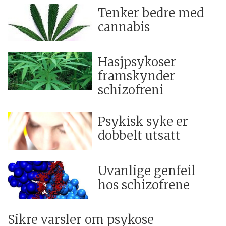
Tenker bedre med
cannabis
Hasjpsykoser
framskynder
schizofreni
Psykisk syke er
dobbelt utsatt
Uvanlige genfeil
hos schizofrene
Sikre varsler om psykose