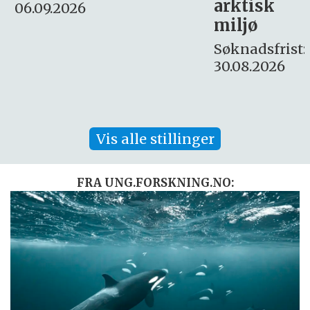
arktisk
Søknadsfrist:
miljø
16. august.
Søknadsfrist:
30.08.2026
Vis alle stillinger
FRA UNG.FORSKNING.NO: