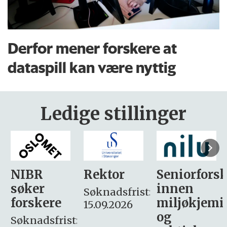
Derfor mener forskere at
dataspill kan være nyttig
Ledige stillinger
Rektor
Seniorforsker
Forskning.
innen
søker
Søknadsfrist:
miljøkjemi
nyhetsjour
15.09.2026
og
– fast
: