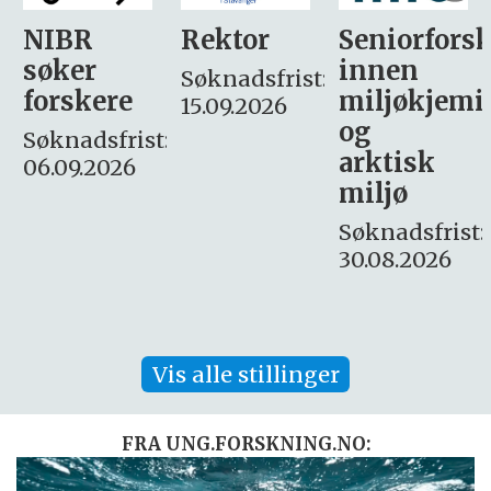
Rektor
Seniorforsker
Forskning.
innen
søker
Søknadsfrist:
miljøkjemi
nyhetsjour
15.09.2026
og
– fast
:
arktisk
Søknadsfrist:
miljø
16. august.
Søknadsfrist:
30.08.2026
Vis alle stillinger
FRA UNG.FORSKNING.NO: