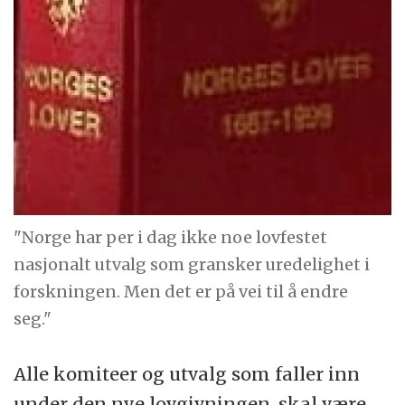
"Norge har per i dag ikke noe lovfestet
nasjonalt utvalg som gransker uredelighet i
forskningen. Men det er på vei til å endre
seg."
Alle komiteer og utvalg som faller inn
under den nye lovgivningen, skal være