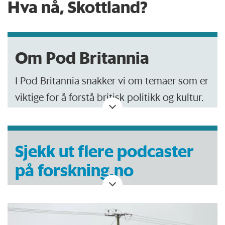
Hva nå, Skottland?
Om Pod Britannia
I Pod Britannia snakker vi om temaer som er
viktige for å forstå britisk politikk og kultur.
Bak podcasten står nettstedet
britiskpolitikk.no
, som drives av journalist
Trine Andersen, førstelektor ved UiA Erik
Sjekk ut flere podcaster
Mustad og førstelektor ved UiO Øivind
på forskning.no
Bratberg. I podcastene tar vi opp et bredt
spekter av temaer, fra dagsaktuell politikk
og kultur til historiske hendelser og