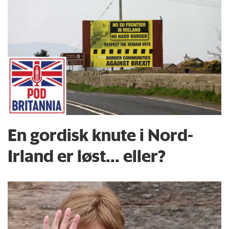
portretter. Du finner podcasten på
Itunes
-
og
Spotify
- samt på vårt nettsted. Alle
episoder ligger også ute på
Acast
.
En gordisk knute i Nord-
Irland er løst... eller?