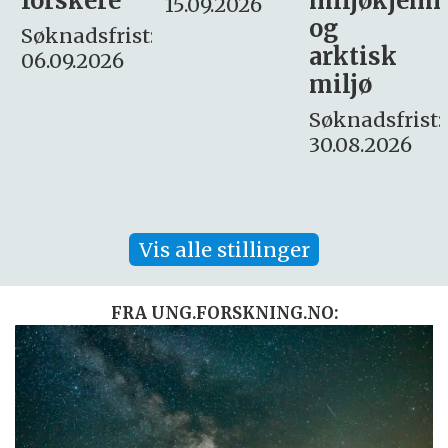
miljøkjemi
nyhetsjour
15.09.2026
og
– fast
:
arktisk
Søknadsfrist:
miljø
16. august.
Søknadsfrist:
30.08.2026
Vis alle stillinger
FRA UNG.FORSKNING.NO: