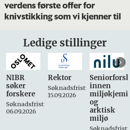
verdens første offer for
knivstikking som vi kjenner til
Ledige stillinger
Rektor
Seniorforsker
Forskning.
innen
søker
Søknadsfrist:
miljøkjemi
nyhetsjour
15.09.2026
og
– fast
:
arktisk
Søknadsfrist:
miljø
16. august.
Søknadsfrist: