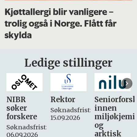
Kjøttallergi blir vanligere –
trolig også i Norge. Flått får
skylda
Ledige stillinger
Rektor
Seniorforsker
Forskning.
innen
søker
Søknadsfrist:
miljøkjemi
nyhetsjour
15.09.2026
og
– fast
:
arktisk
Søknadsfrist: