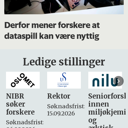
Derfor mener forskere at
dataspill kan være nyttig
Ledige stillinger
Rektor
Seniorforsker
Forskning.
innen
søker
Søknadsfrist:
miljøkjemi
nyhetsjour
15.09.2026
og
– fast
: