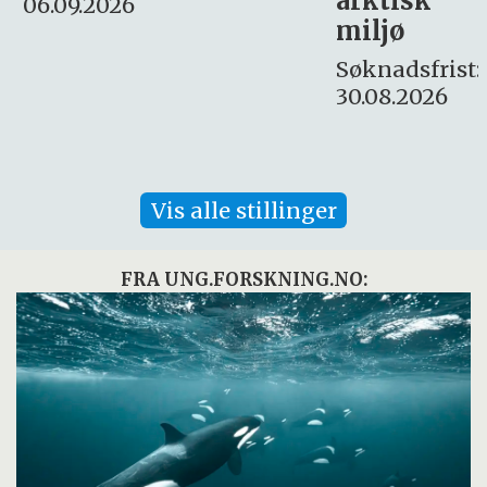
arktisk
Søknadsfrist:
miljø
16. august.
Søknadsfrist:
30.08.2026
Vis alle stillinger
FRA UNG.FORSKNING.NO: