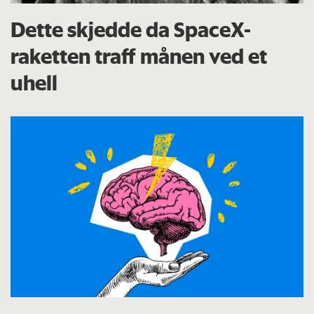
Dette skjedde da SpaceX-
raketten traff månen ved et
uhell