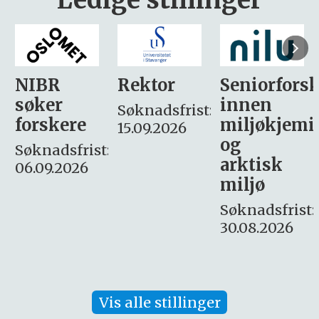
Rektor
Seniorforsker
Forskning.
innen
søker
Søknadsfrist:
miljøkjemi
nyhetsjour
15.09.2026
og
– fast
:
arktisk
Søknadsfrist:
miljø
16. august.
Søknadsfrist:
30.08.2026
Vis alle stillinger