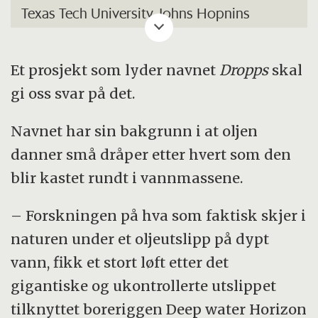
Texas Tech University, Johns Hopnins
University, University of Misconsin, Penn
State University, og University of Texas at
Et prosjekt som lyder navnet
Dropps
skal
Austin.
gi oss svar på det.
Prosjektet
Dropps
startet i 2012 og varer til
Navnet har sin bakgrunn i at oljen
2016.
danner små dråper etter hvert som den
blir kastet rundt i vannmassene.
Finansiering: 1.500 000 kroner i året, via Gulf
of Mexico Research Initiative, som
– Forskningen på hva som faktisk skjer i
koordinerer $500 millioner i
naturen under et oljeutslipp på dypt
forskningsmidler som ble gjort disponible
vann, fikk et stort løft etter det
av British Petroleum (BP) i etterkant av
gigantiske og ukontrollerte utslippet
ulykken med Deep water Horizon.
tilknyttet boreriggen Deep water Horizon