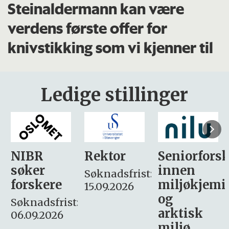
Steinaldermann kan være
verdens første offer for
knivstikking som vi kjenner til
Ledige stillinger
Rektor
Seniorforsker
Forskning.
innen
søker
Søknadsfrist:
miljøkjemi
nyhetsjour
15.09.2026
og
– fast
:
arktisk
Søknadsfrist:
miljø