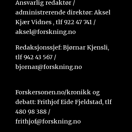
Ansvarlig redaktør /
administrerende direktør: Aksel
Kjær Vidnes , tlf 922 47 741 /
aksel@forskning.no
Redaksjonssjef: Bjørnar Kjensli,
tlf 942 43 567 /
bjornar@forskning.no
Forskersonen.no/kronikk og
debatt: Frithjof Eide Fjeldstad, tlf
480 98 388 /
frithjof@forskning.no