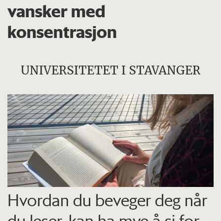
vansker med
konsentrasjon
UNIVERSITETET I STAVANGER
Hvordan du beveger deg når
du leser, kan ha mye å si for