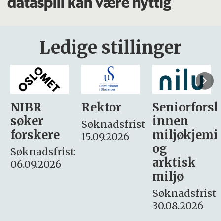
dataspill kan være nyttig
Ledige stillinger
Rektor
Seniorforsker
Forskning.
innen
søker
Søknadsfrist:
miljøkjemi
nyhetsjour
15.09.2026
og
– fast
:
arktisk
Søknadsfrist:
miljø
16. august.
Søknadsfrist:
30.08.2026