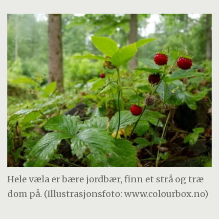
Hele væla er bære jordbær, finn et strå og træ
dom på. (Illustrasjonsfoto: www.colourbox.no)