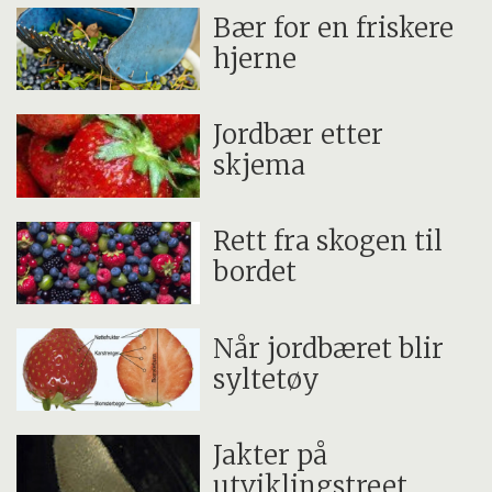
Bær for en friskere
hjerne
Jordbær etter
skjema
Rett fra skogen til
bordet
Når jordbæret blir
syltetøy
Jakter på
utviklingstreet