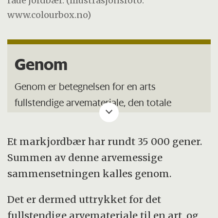
raue jordbær. (Illustrasjonsfoto:
www.colourbox.no)
Genom
Genom er betegnelsen for en arts
fullstendige arvemateriale, den totale
genetiske informasjon.
Et markjordbær har rundt 35 000 gener.
Begrepet kan ha både en konkret og en
Summen av denne arvemessige
abstrakt mening. I konkret betydning kan vi
sammensetningen kalles genom.
f.eks. si at all DNA fra et dyr eller f.eks. en
celle fra et dyr, kan sees på som artens
Det er dermed uttrykket for det
genom. Men mest vanlig er det at begrepet
fullstendige arvemateriale til en art, og