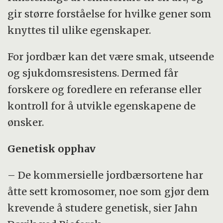
genom knyttes til artens felles genetiske
gir større forståelse for hvilke gener som
materiale.
knyttes til ulike egenskaper.
Det å tolke genomet innebærer ikke bare å
For jordbær kan det være smak, utseende
kunne lese det, men å forstå basesekvensen,
og sjukdomsresistens. Dermed får
f.eks. det å finne ut hvor de ulike genene er
forskere og foredlere en referanse eller
plassert på DNA-molekylene og hvordan
kontroll for å utvikle egenskapene de
cellene bestemmer hvilke gener som skal
ønsker.
være på eller av til enhver tid.
Genetisk opphav
(Kilde: Gensidene UiB)
– De kommersielle jordbærsortene har
åtte sett kromosomer, noe som gjør dem
krevende å studere genetisk, sier Jahn