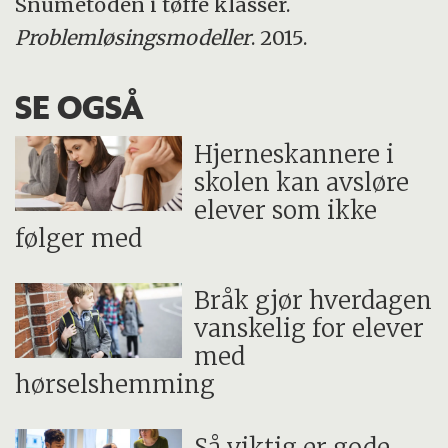
Snumetoden i tøffe klasser.
Problemløsingsmodeller
. 2015.
SE OGSÅ
Hjerneskannere i
skolen kan avsløre
elever som ikke
følger med
Bråk gjør hverdagen
vanskelig for elever
med
hørselshemming
Så viktig er gode