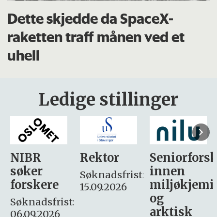
Dette skjedde da SpaceX-
raketten traff månen ved et
uhell
Ledige stillinger
Rektor
Seniorforsker
Forskning.
innen
søker
Søknadsfrist:
miljøkjemi
nyhetsjour
15.09.2026
og
– fast
:
arktisk
Søknadsfrist: