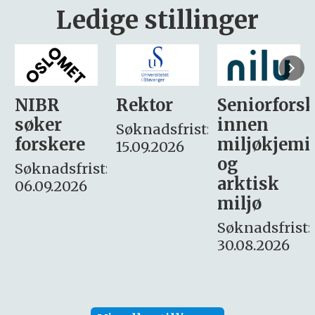
Ledige stillinger
Rektor
Seniorforsker
Forskning.
innen
søker
Søknadsfrist:
miljøkjemi
nyhetsjour
15.09.2026
og
– fast
:
arktisk
Søknadsfrist:
miljø
16. august.
Søknadsfrist:
30.08.2026