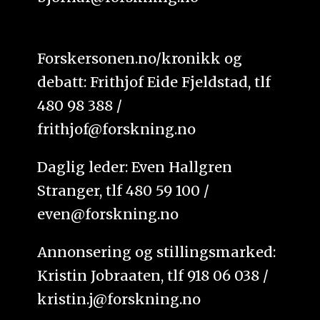
Forskersonen.no/kronikk og
debatt: Frithjof Eide Fjeldstad, tlf
480 98 388 /
frithjof@forskning.no
Daglig leder: Even Hallgren
Stranger, tlf 480 59 100 /
even@forskning.no
Annonsering og stillingsmarked:
Kristin Jobraaten, tlf 918 06 038 /
kristin.j@forskning.no