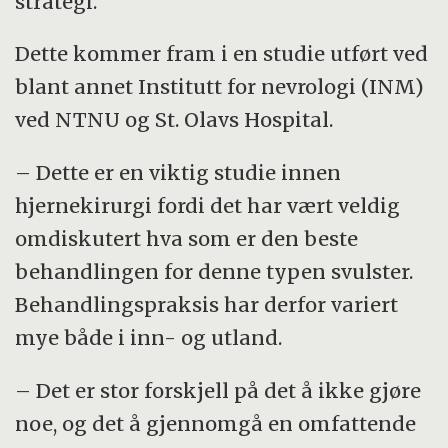
strategi.
for å unngå at de fjerner vev som ikke er
Dette kommer fram i en studie utført ved
svulst.
blant annet Institutt for nevrologi (INM)
Man kan bruke avbildningsteknologien MR
ved NTNU og St. Olavs Hospital.
før operasjon, og underveis inngrepet kan
– Dette er en viktig studie innen
man for eksempel bruke interoperativ MR
hjernekirurgi fordi det har vært veldig
eller interoperativ ultralyd.
omdiskutert hva som er den beste
behandlingen for denne typen svulster.
Behandlingspraksis har derfor variert
mye både i inn- og utland.
– Det er stor forskjell på det å ikke gjøre
noe, og det å gjennomgå en omfattende