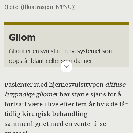
(Foto: (Illustrasjon: NTNU))
Gliom
Gliom er en svulst in nervesystemet som
oppstår blant celler som danner
nervesystemets støttevev.
Pasienter med hjernesvulsttypen
diffuse
Disse ligner veldig på normalt hjernevev, noe
lavgradige gliomer
har større sjans for å
som gjør det vanskelig å se dem under en
fortsatt være i live etter fem år hvis de får
operasjon.
tidlig kirurgisk behandling
Hjernekirurger er derfor gjerne støttet av
sammenlignet med en vente-å-se-
moderne teknologi for å finne svulsten, og