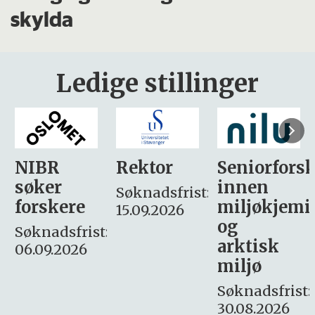
skylda
Ledige stillinger
Rektor
Seniorforsker
Forskning.
innen
søker
Søknadsfrist:
miljøkjemi
nyhetsjour
15.09.2026
og
– fast
:
arktisk
Søknadsfrist:
miljø
16. august.
Søknadsfrist:
30.08.2026