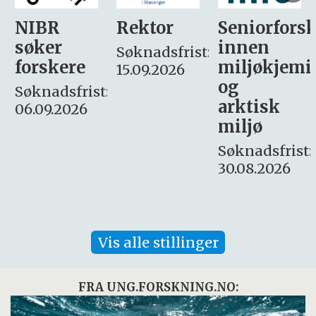
Rektor
Seniorforsker
Forskning.
innen
søker
Søknadsfrist:
miljøkjemi
nyhetsjour
15.09.2026
og
– fast
:
arktisk
Søknadsfrist:
miljø
16. august.
Søknadsfrist:
30.08.2026
Vis alle stillinger
FRA UNG.FORSKNING.NO: