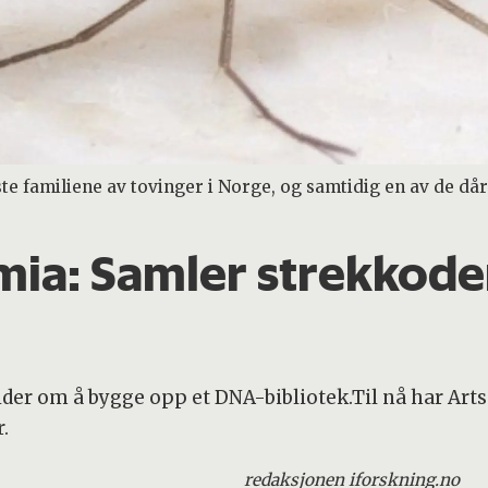
te familiene av tovinger i Norge, og samtidig en av de dår
mia:
Samler strekkoder
der om å bygge opp et DNA-bibliotek.Til nå har Art
r.
redaksjonen i
forskning.no