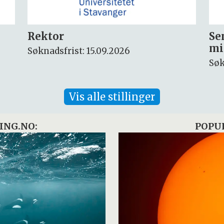
Seniorforsker innen
Fo
miljøkjemi og arktisk miljø
ny
Søknadsfrist: 30.08.2026
Søk
Vis alle stillinger
ING.NO:
POPU