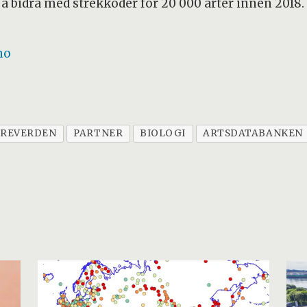
 bidra med strekkoder for 20 000 arter innen 2018. H
no
REVERDEN
PARTNER
BIOLOGI
ARTSDATABANKEN