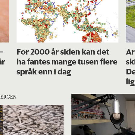
 –
For 2000 år siden kan det
Ar
år
ha fantes mange tusen flere
sk
språk enn i dag
De
li
BERGEN