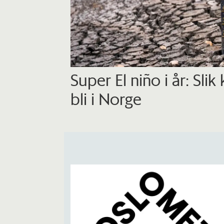
Super El niño i år: Slik
bli i Norge