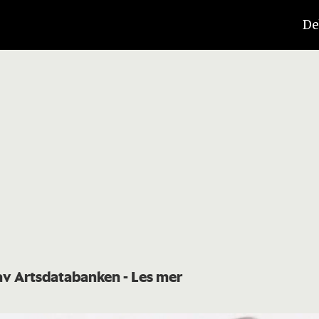
De
 av Artsdatabanken
- Les mer