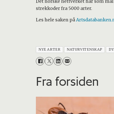
Det norske nettverket har som mål å
strekkoder fra 5000 arter.
Les hele saken på
Artsdatabanken.
NYE ARTER
NATURVITENSKAP
DY
Fra forsiden