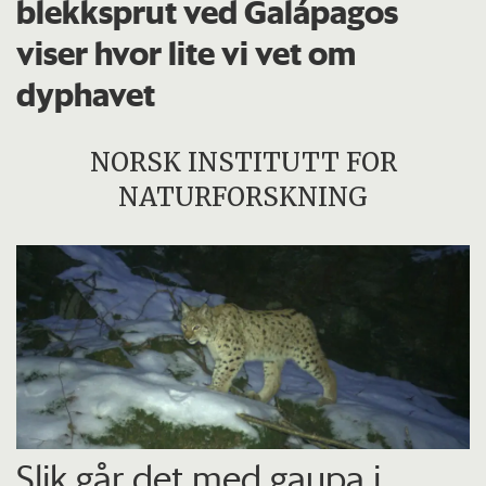
blekksprut ved Galápagos
viser hvor lite vi vet om
dyphavet
NORSK INSTITUTT FOR
NATURFORSKNING
Slik går det med gaupa i