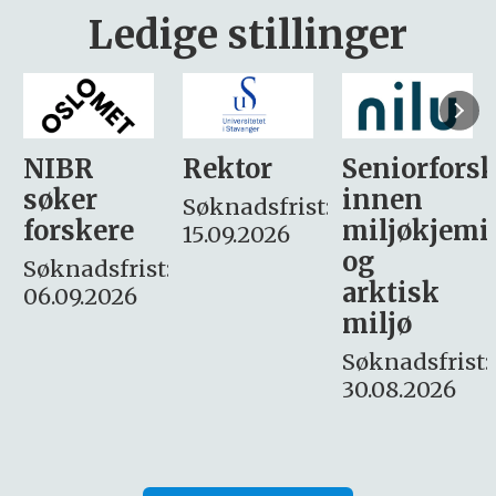
Ledige stillinger
Rektor
Seniorforsker
Forskning.
innen
søker
Søknadsfrist:
miljøkjemi
nyhetsjour
15.09.2026
og
– fast
:
arktisk
Søknadsfrist:
miljø
16. august.
Søknadsfrist:
30.08.2026