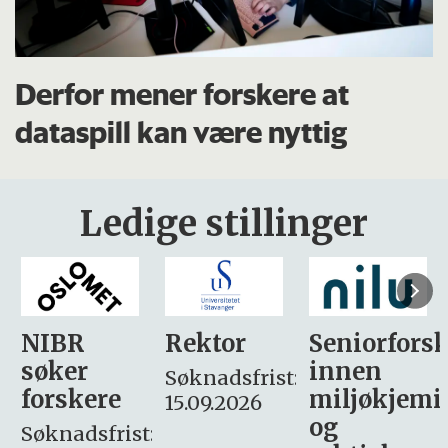
Derfor mener forskere at
dataspill kan være nyttig
Ledige stillinger
Rektor
Seniorforsker
Forskning.
innen
søker
Søknadsfrist:
miljøkjemi
nyhetsjour
15.09.2026
og
– fast
: