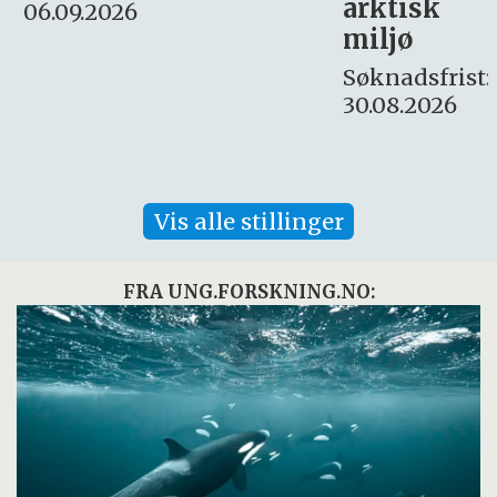
arktisk
Søknadsfrist:
miljø
16. august.
Søknadsfrist:
30.08.2026
Vis alle stillinger
FRA UNG.FORSKNING.NO: