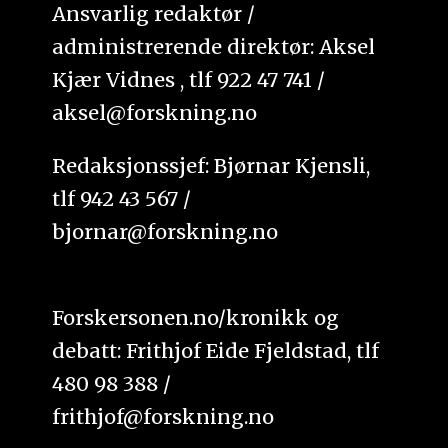
Ansvarlig redaktør /
administrerende direktør: Aksel
Kjær Vidnes , tlf 922 47 741 /
aksel@forskning.no
Redaksjonssjef: Bjørnar Kjensli,
tlf 942 43 567 /
bjornar@forskning.no
Forskersonen.no/kronikk og
debatt: Frithjof Eide Fjeldstad, tlf
480 98 388 /
frithjof@forskning.no