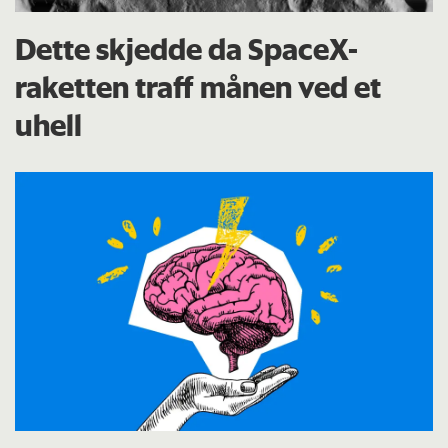
Dette skjedde da SpaceX-
raketten traff månen ved et
uhell