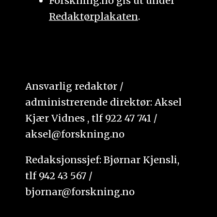
Forskning.no gis ut under
Redaktørplakaten
.
Ansvarlig redaktør /
administrerende direktør: Aksel
Kjær Vidnes , tlf 922 47 741 /
aksel@forskning.no
Redaksjonssjef: Bjørnar Kjensli,
tlf 942 43 567 /
bjornar@forskning.no