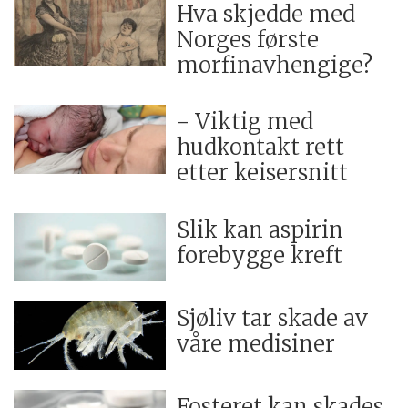
Hva skjedde med
Norges første
morfinavhengige?
- Viktig med
hudkontakt rett
etter keisersnitt
Slik kan aspirin
forebygge kreft
Sjøliv tar skade av
våre medisiner
Fosteret kan skades