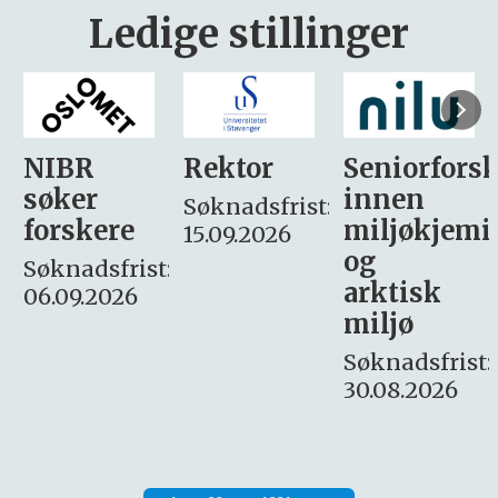
Ledige stillinger
Rektor
Seniorforsker
Forskning.
innen
søker
Søknadsfrist:
miljøkjemi
nyhetsjour
15.09.2026
og
– fast
:
arktisk
Søknadsfrist:
miljø
16. august.
Søknadsfrist:
30.08.2026