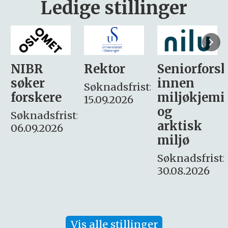
Ledige stillinger
Rektor
Seniorforsker
Forskning.
innen
søker
Søknadsfrist:
miljøkjemi
nyhetsjour
15.09.2026
og
– fast
:
arktisk
Søknadsfrist:
miljø
16. august.
Søknadsfrist:
30.08.2026
Vis alle stillinger