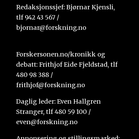
Redaksjonssjef: Bjørnar Kjensli,
tlf 942 43 567 /
bjornar@forskning.no
Forskersonen.no/kronikk og
debatt: Frithjof Eide Fjeldstad, tlf
480 98 388 /
frithjof@forskning.no
Daglig leder: Even Hallgren
Stranger, tlf 480 59 100 /
even@forskning.no
Annonsering og stillingsmarked: