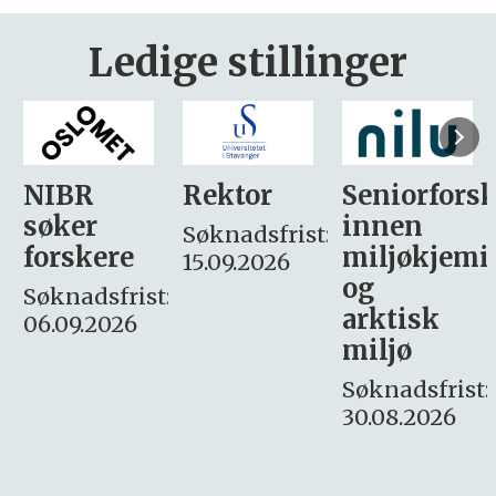
Ledige stillinger
Rektor
Seniorforsker
Forskning.
innen
søker
Søknadsfrist:
miljøkjemi
nyhetsjour
15.09.2026
og
– fast
:
arktisk
Søknadsfrist:
miljø
16. august.
Søknadsfrist:
30.08.2026