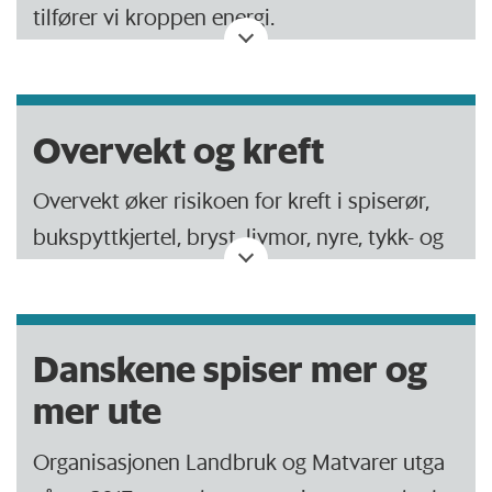
tilfører vi kroppen energi.
Det daglige kaloribehovet for personer med
normal vekt er 30 kilokalorier (kcal) – altså
Overvekt og kreft
30 000 kalorier – per kilo kroppsvekt.
Overvekt øker risikoen for kreft i spiserør,
For en person på 65 kilo er det 1950 kcal.
bukspyttkjertel, bryst, livmor, nyre, tykk- og
Kilde: sundhed.dk
endetarm.
Jo mer overvektig man er, jo større er
Danskene spiser mer og
risikoen for å få kreft.
mer ute
Omkring 30 000 dansker får kreft hvert år.
Organisasjonen Landbruk og Matvarer utga
Overvekt er en medvirkende årsak til kreft