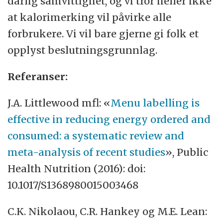
dårlig samvittighet, og vi tror heller ikke
at kalorimerking vil påvirke alle
forbrukere. Vi vil bare gjerne gi folk et
opplyst beslutningsgrunnlag.
Referanser:
J.A. Littlewood mfl: «
Menu labelling is
effective in reducing energy ordered and
consumed: a systematic review and
meta-analysis of recent studies
», Public
Health Nutrition (2016): doi:
10.1017/S1368980015003468
C.K. Nikolaou, C.R. Hankey og M.E. Lean: