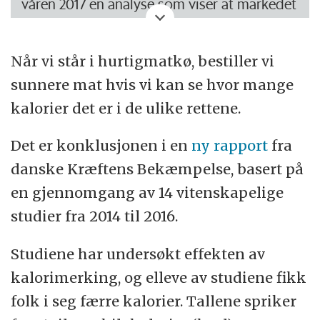
våren 2017 en analyse som viser at markedet
for 6 prosent av de kreftrammede.
for mat på restauranter og andre
Kilde: Sundhedsstyrelsen
spisesteder har vokst med 6 prosent årlig
Når vi står i hurtigmatkø, bestiller vi
de siste 5 årene.
sunnere mat hvis vi kan se hvor mange
kalorier det er i de ulike rettene.
Selvbetjente kafeer og hurtigmatrestauranter
er de mest anvendte. I gjennomsnitt spiser
Det er konklusjonen i en
ny rapport
fra
danskene begge steder én ganger i
danske Kræftens Bekæmpelse, basert på
måneden.
en gjennomgang av 14 vitenskapelige
studier fra 2014 til 2016.
Unge under 30 år og personer bosatt i
København spiser oftere ute enn andre.
Studiene har undersøkt effekten av
kalorimerking, og elleve av studiene fikk
Kilde: Landbruk og Matvarers
folk i seg færre kalorier. Tallene spriker
markedsanalyse