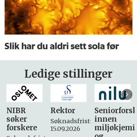
Slik har du aldri sett sola før
Ledige stillinger
Rektor
Seniorforsker
Forskning.
innen
søker
Søknadsfrist:
miljøkjemi
nyhetsjour
15.09.2026
og
– fast