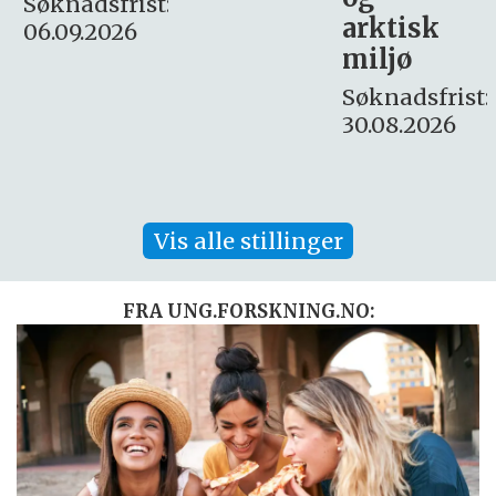
:
arktisk
Søknadsfrist:
miljø
16. august.
Søknadsfrist:
30.08.2026
Vis alle stillinger
FRA UNG.FORSKNING.NO: