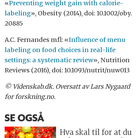
«
Preventing weight gain with calorie-
labeling
», Obesity (2014), doi: 10.1002/oby.
20885
A.C. Fernandes mfl: «
Influence of menu
labeling on food choices in real-life
settings: a systematic review
», Nutrition
Reviews (2016), doi: 10.1093/nutrit/nuw013
© Videnskab.dk. Oversatt av Lars Nygaard
for forskning.no.
SE OGSÅ
Hva skal til for at du