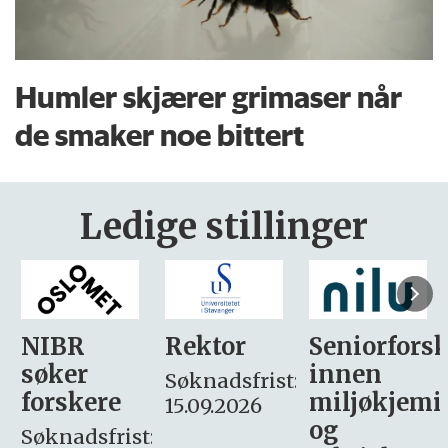
Humler skjærer grimaser når
de smaker noe bittert
Ledige stillinger
Rektor
Seniorforsker
Forskning.
innen
søker
Søknadsfrist:
miljøkjemi
nyhetsjour
15.09.2026
og
– fast
: