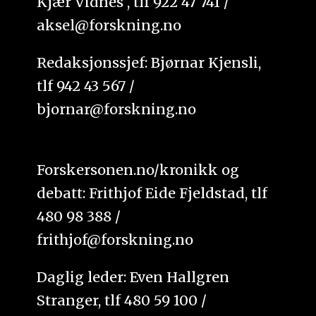
Kjær Vidnes , tlf 922 47 741 /
aksel@forskning.no
Redaksjonssjef: Bjørnar Kjensli,
tlf 942 43 567 /
bjornar@forskning.no
Forskersonen.no/kronikk og
debatt: Frithjof Eide Fjeldstad, tlf
480 98 388 /
frithjof@forskning.no
Daglig leder: Even Hallgren
Stranger, tlf 480 59 100 /