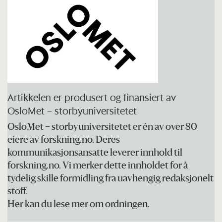
husholdninger i konfliktområder. Prosjektet
er finansiert av Norges forskningsråd.
Prosjektleder er Arne Dulsrud ved
Forbruksforskningsinstituttet SIFO,
OsloMet.
Artikkelen er produsert og finansiert av
FNs nettside om Colombia (fn.no)
OsloMet – storbyuniversitetet
OsloMet – storbyuniversitetet er én av over 80
eiere av forskning.no. Deres
kommunikasjonsansatte leverer innhold til
forskning.no. Vi merker dette innholdet for å
tydelig skille formidling fra uavhengig redaksjonelt
stoff.
Her kan du lese mer om ordningen.