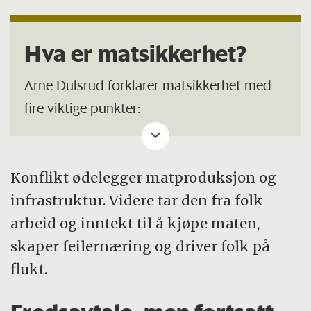
Hva er matsikkerhet?
Arne Dulsrud forklarer matsikkerhet med
fire viktige punkter:
Det finnes mat der du bor.
Konflikt ødelegger matproduksjon og
Du har råd til å skaffe deg maten.
infrastruktur. Videre tar den fra folk
Maten som finnes, er sunn og
arbeid og inntekt til å kjøpe maten,
ernæringsmessig riktig sammensatt.
skaper feilernæring og driver folk på
Du har stabil tilgang til mat over tid.
flukt.