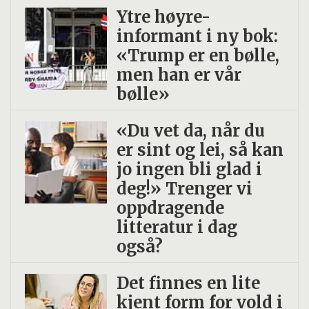
Ytre høyre-
informant i ny bok:
«Trump er en bølle,
men han er vår
bølle»
«Du vet da, når du
er sint og lei, så kan
jo ingen bli glad i
deg!» Trenger vi
oppdragende
litteratur i dag
også?
Det finnes en lite
kjent form for vold i