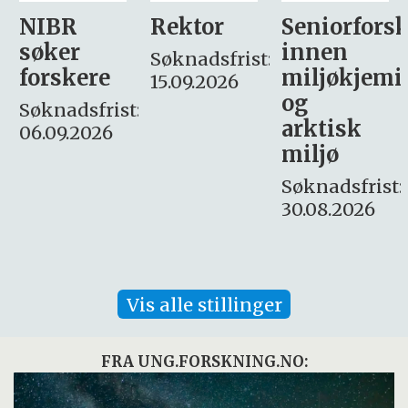
Rektor
Seniorforsker
Forskning.
innen
søker
Søknadsfrist:
miljøkjemi
nyhetsjour
15.09.2026
og
– fast
:
arktisk
Søknadsfrist:
miljø
16. august.
Søknadsfrist:
30.08.2026
Vis alle stillinger
FRA UNG.FORSKNING.NO: