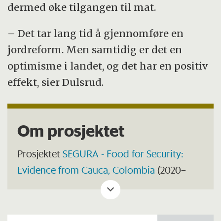
dermed øke tilgangen til mat.
– Det tar lang tid å gjennomføre en
jordreform. Men samtidig er det en
optimisme i landet, og det har en positiv
effekt, sier Dulsrud.
Om prosjektet
Prosjektet
SEGURA - Food for Security:
Evidence from Cauca, Colombia
(2020–
2023) utforsker sammenhengen mellom
konflikter og matsikkerhet. Forskerne har
sett spesielt på tilgangen på mat i sårbare