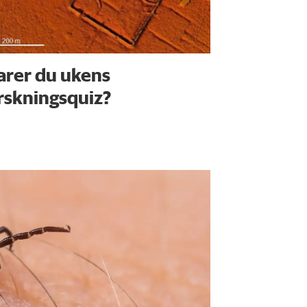
arer du ukens
rskningsquiz?