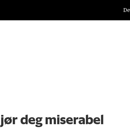
De
gjør deg miserabel