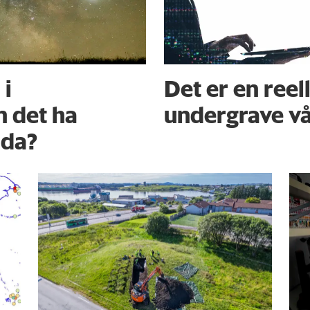
 i
Det er en reell
 det ha
undergrave v
orda?