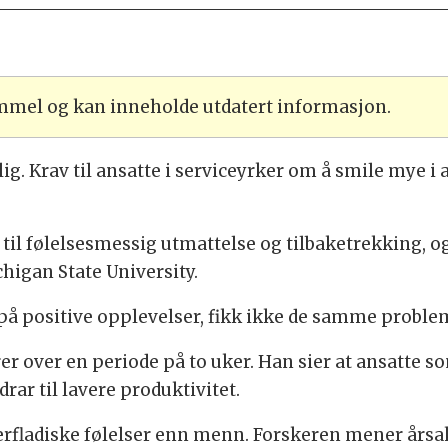
ammel og kan inneholde utdatert informasjon.
ig. Krav til ansatte i serviceyrker om å smile mye i
 til følelsesmessig utmattelse og tilbaketrekking, o
higan State University.
 på positive opplevelser, fikk ikke de samme proble
er over en periode på to uker. Han sier at ansatte so
rar til lavere produktivitet.
verfladiske følelser enn menn. Forskeren mener års