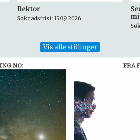
Seniorforsker innen
Fo
miljøkjemi og arktisk miljø
ny
Søknadsfrist: 30.08.2026
Søk
Vis alle stillinger
ING.NO:
FRA 