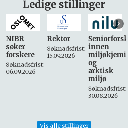
Ledige stillinger
Rektor
Seniorforsker
Forskning.
innen
søker
Søknadsfrist:
miljøkjemi
nyhetsjour
15.09.2026
og
– fast
:
arktisk
Søknadsfrist:
miljø
16. august.
Søknadsfrist:
30.08.2026
Vis alle stillinger