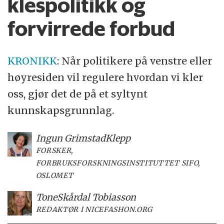
klespolitikk og
forvirrede forbud
KRONIKK
:
Når politikere på venstre eller
høyresiden vil regulere hvordan vi kler
oss, gjør det de på et syltynt
kunnskapsgrunnlag.
Ingun Grimstad
Klepp
FORSKER,
FORBRUKSFORSKNINGSINSTITUTTET SIFO,
OSLOMET
Tone
Skårdal Tobiasson
REDAKTØR I NICEFASHON.ORG