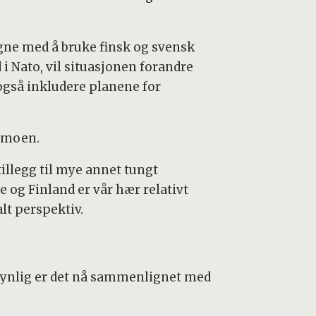
egne med å bruke finsk og svensk
d i Nato, vil situasjonen forandre
 også inkludere planene for
ormoen.
tillegg til mye annet tungt
e og Finland er vår hær relativt
alt perspektiv.
nsynlig er det nå sammenlignet med