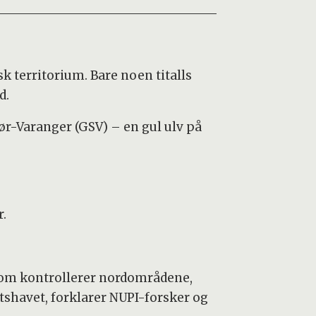
sk territorium. Bare noen titalls
d.
ør-Varanger (GSV) – en gul ulv på
r.
 som kontrollerer nordområdene,
tshavet, forklarer NUPI-forsker og