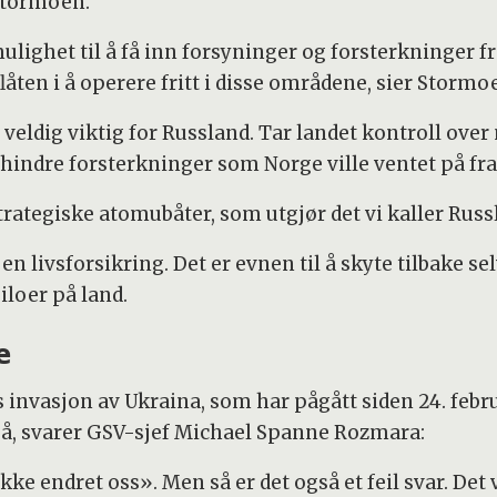
Stormoen.
ulighet til å få inn forsyninger og forsterkninger f
åten i å operere fritt i disse områdene, sier Stormo
veldig viktig for Russland. Tar landet kontroll ove
ndre forsterkninger som Norge ville ventet på fra N
strategiske atomubåter, som utgjør det vi kaller Rus
 livsforsikring. Det er evnen til å skyte tilbake se
iloer på land.
e
invasjon av Ukraina, som har pågått siden 24. febru
på, svarer GSV-sjef Michael Spanne Rozmara:
 ikke endret oss». Men så er det også et feil svar. De