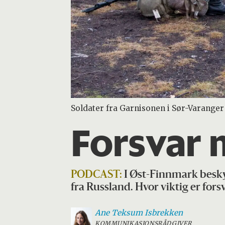
Soldater fra Garnisonen i Sør-Varanger
Forsvar m
PODCAST:
I Øst-Finnmark besky
fra Russland. Hvor viktig er fors
Ane Teksum
Isbrekken
KOMMUNIKASJONSRÅDGIVER