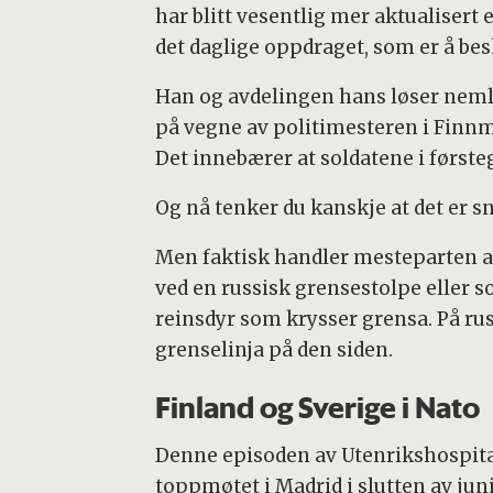
har blitt vesentlig mer aktualisert e
det daglige oppdraget, som er å be
Han og avdelingen hans løser nemli
på vegne av politimesteren i Finnm
Det innebærer at soldatene i første
Og nå tenker du kanskje at det er s
Men faktisk handler mesteparten av
ved en russisk grensestolpe eller s
reinsdyr som krysser grensa. På rus
grenselinja på den siden.
Finland og Sverige i Nato
Denne episoden av Utenrikshospital
toppmøtet i Madrid i slutten av ju