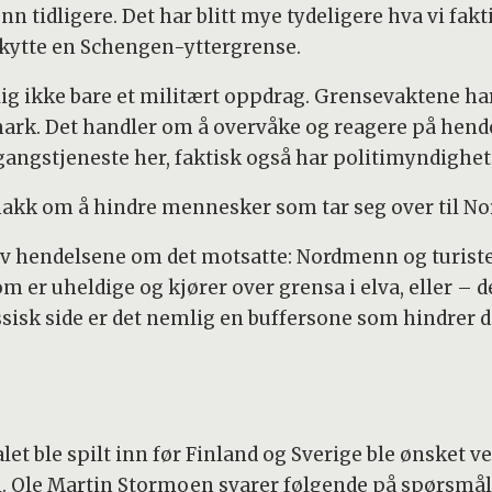
nn tidligere. Det har blitt mye tydeligere hva vi fakti
skytte en Schengen-yttergrense.
g ikke bare et militært oppdrag. Grensevaktene har 
ark. Det handler om å overvåke og reagere på hend
gangstjeneste her, faktisk også har politimyndighet
nakk om å hindre mennesker som tar seg over til Norg
 hendelsene om det motsatte: Nordmenn og turister 
om er uheldige og kjører over grensa i elva, eller –
sisk side er det nemlig en buffersone som hindrer de
et ble spilt inn før Finland og Sverige ble ønsket 
ni. Ole Martin Stormoen svarer følgende på spørsmå