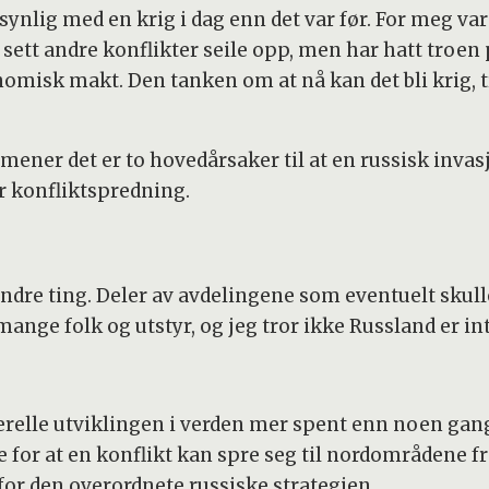
ynlig med en krig i dag enn det var før. For meg var
jo sett andre konflikter seile opp, men har hatt troe
isk makt. Den tanken om at nå kan det bli krig, tr
ener det er to hovedårsaker til at en russisk inva
r konfliktspredning.
ndre ting. Deler av avdelingene som eventuelt skull
ange folk og utstyr, og jeg tror ikke Russland er int
nerelle utviklingen i verden mer spent enn noen ga
re for at en konflikt kan spre seg til nordområdene f
or den overordnete russiske strategien.