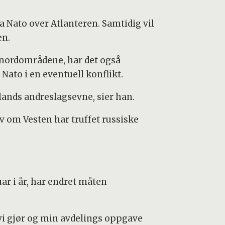
ra Nato over Atlanteren. Samtidig vil
en.
r nordområdene, har det også
ato i en eventuell konflikt.
slands andreslagsevne, sier han.
lv om Vesten har truffet russiske
ar i år, har endret måten
t vi gjør og min avdelings oppgave