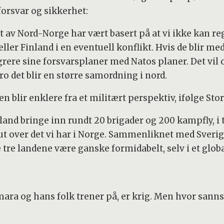
rsvar og sikkerhet:
et av Nord-Norge har vært basert på at vi ikke kan r
eller Finland i en eventuell konflikt. Hvis de blir me
egrere sine forsvarsplaner med Natos planer. Det vil
tro det blir en større samordning i nord.
en blir enklere fra et militært perspektiv, ifølge St
land bringe inn rundt 20 brigader og 200 kampfly, i 
t ut over det vi har i Norge. Sammenliknet med Sverig
e tre landene være ganske formidabelt, selv i et glob
mara og hans folk trener på, er krig. Men hvor san