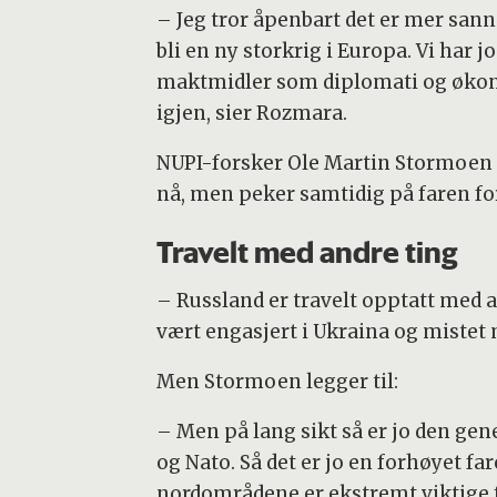
– Jeg tror åpenbart det er mer sanns
bli en ny storkrig i Europa. Vi har 
maktmidler som diplomati og økonom
igjen, sier Rozmara.
NUPI-forsker Ole Martin Stormoen m
nå, men peker samtidig på faren fo
Travelt med andre ting
– Russland er travelt opptatt med a
vært engasjert i Ukraina og mistet m
Men Stormoen legger til:
– Men på lang sikt så er jo den ge
og Nato. Så det er jo en forhøyet fa
nordområdene er ekstremt viktige f