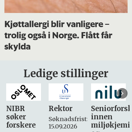
Kjøttallergi blir vanligere –
trolig også i Norge. Flått får
skylda
Ledige stillinger
Rektor
Seniorforsker
Forskning.
innen
søker
Søknadsfrist:
miljøkjemi
nyhetsjour
15.09.2026