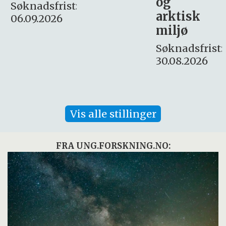
og
– fast
:
arktisk
Søknadsfrist:
miljø
16. august.
Søknadsfrist:
30.08.2026
Vis alle stillinger
FRA UNG.FORSKNING.NO: