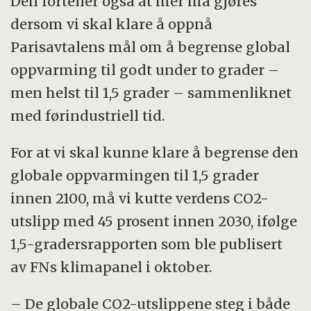
Den forteller også at mer må gjøres
dersom vi skal klare å oppnå
Parisavtalens mål om å begrense global
oppvarming til godt under to grader –
men helst til 1,5 grader – sammenliknet
med førindustriell tid.
For at vi skal kunne klare å begrense den
globale oppvarmingen til 1,5 grader
innen 2100, må vi kutte verdens CO2-
utslipp med 45 prosent innen 2030, ifølge
1,5-gradersrapporten som ble publisert
av FNs klimapanel i oktober.
– De globale CO2-utslippene steg i både