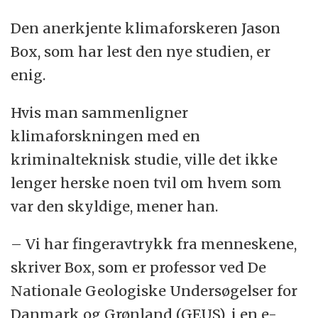
Den anerkjente klimaforskeren Jason
5-sigma-nivå ble også brukt i 2012 til å slå
Box, som har lest den nye studien, er
fast at man hadde funnet Higgs-partikkelen
enig.
ved CERN.
Hvis man sammenligner
Det finnes også enda høyere sigmanivåer –
klimaforskningen med en
for eksempel et 6-sigma-nivå som altså er
kriminalteknisk studie, ville det ikke
enda nærmere 100 prosent statistisk
lenger herske noen tvil om hvem som
sikkerhet.
var den skyldige, mener han.
– Vi har fingeravtrykk fra menneskene,
Kilde:
What does 5-sigma mean in science?
skriver Box, som er professor ved De
(ZME Science)
Nationale Geologiske Undersøgelser for
Danmark og Grønland (GEUS), i en e-