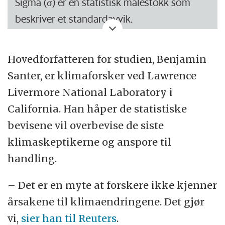
Sigma (σ) er en statistisk målestokk som
beskriver et standardavvik.
Man bruker ulike sigmanivåer til å slå fast en
Hovedforfatteren for studien, Benjamin
statistisk sikkerhet.
Santer, er klimaforsker ved Lawrence
Livermore National Laboratory i
1-sigma-nivå svarer til en statistisk
California. Han håper de statistiske
sikkerhet på 84,13 prosent.
bevisene vil overbevise de siste
2-sigma-nivå svarer til en statistisk
klimaskeptikerne og anspore til
sikkerhet på 97,73 prosent.
handling.
3-sigma-nivå svarer til en statistisk
– Det er en myte at forskere ikke kjenner
sikkerhet på 99,87 prosent.
årsakene til klimaendringene. Det gjør
5-sigma-nivå svarer til en statistisk
vi,
sier han til Reuters
.
sikkerhet på 99,99 prosent.