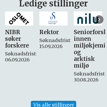
Ledige stillinger
Rektor
Seniorforsker
Forskning.
innen
søker
Søknadsfrist:
miljøkjemi
nyhetsjour
15.09.2026
og
– fast
:
arktisk
Søknadsfrist:
miljø
16. august.
Søknadsfrist:
30.08.2026
Vis alle stillinger