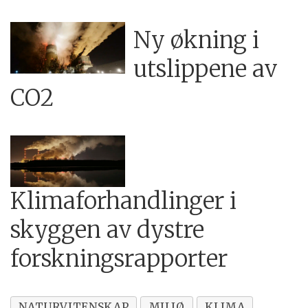
Ny økning i
utslippene av
CO2
Klimaforhandlinger i
skyggen av dystre
forskningsrapporter
NATURVITENSKAP
MILJØ
KLIMA