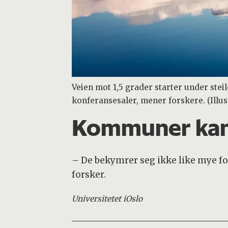
Veien mot 1,5 grader starter under steile
konferansesaler, mener forskere. (Illus
Kommuner kan v
– De bekymrer seg ikke like mye for 
forsker.
Universitetet i
Oslo