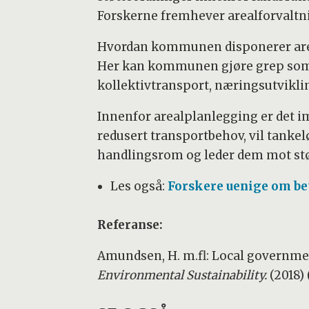
Forskerne fremhever arealforvaltni
Hvordan kommunen disponerer areale
Her kan kommunen gjøre grep som ka
kollektivtransport, næringsutvikli
Innenfor arealplanlegging er det im
redusert transportbehov, vil tank
handlingsrom og leder dem mot stø
Les også:
Forskere uenige om be
Referanse:
Amundsen, H. m.fl: Local government
Environmental Sustainability.
(2018) 