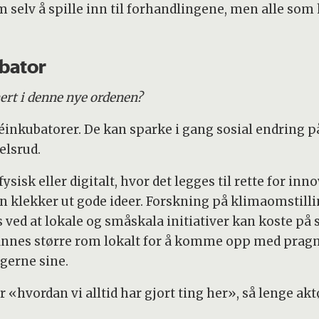
em selv å spille inn til forhandlingene, men alle som
bator
rt i denne nye ordenen?
kubatorer. De kan sparke i gang sosial endring på
elsrud.
 fysisk eller digitalt, hvor det legges til rette for i
 klekker ut gode ideer. Forskning på klimaomstillin
es ved at lokale og småskala initiativer kan koste på
 finnes større rom lokalt for å komme opp med pragm
gerne sine.
 «hvordan vi alltid har gjort ting her», så lenge ak