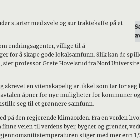
der starter med svele og sur traktekaffe på et
S
a
 endringsagenter, villige til å
er for å skape gode lokalsamfunn. Slik kan de spill
 sier professor Grete Hovelsrud fra Nord Universite
 skrevet en vitenskapelig artikkel som tar for seg
isavtalen åpner for nye muligheter for kommuner og a
tille seg til et grønnere samfunn.
ed på den regjerende klimaorden. Fra en verden hvo
 å finne veien til verdens byer, bygder og grender, v
 gjennomsnittstemperaturen stiger med mer enn 1,5 