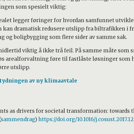
ngen som spesielt viktig:
t legger føringer for hvordan samfunnet utvikler s
n dramatisk redusere utslipp fra biltrafikken i f
ng og boligbygging som flere sider av samme sak.
idlertid viktig å ikke trå feil. På samme måte som s
eløs arealforvaltning føre til fastlåste løsninger
rre utslipp.
tydningen av ny klimaavtale
s as drivers for societal transformation: towards t
(
sammendrag
)
https://doi.org/10.1016/j.cosust.2017.1