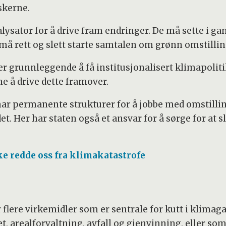
skerne.
sator for å drive fram endringer. De må sette i gan
må rett og slett starte samtalen om grønn omstilling
er grunnleggende å få institusjonalisert klimapolit
ene å drive dette framover.
 permanente strukturer for å jobbe med omstilling
. Her har staten også et ansvar for å sørge for at 
e redde oss fra klimakatastrofe
lere virkemidler som er sentrale for kutt i klimag
, arealforvaltning, avfall og gjenvinning, eller som