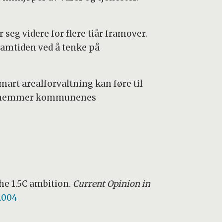
eg videre for flere tiår framover.
ramtiden ved å tenke på
mart arealforvaltning kan føre til
 som hemmer kommunenes
he 1.5C ambition.
Current Opinion in
2.004