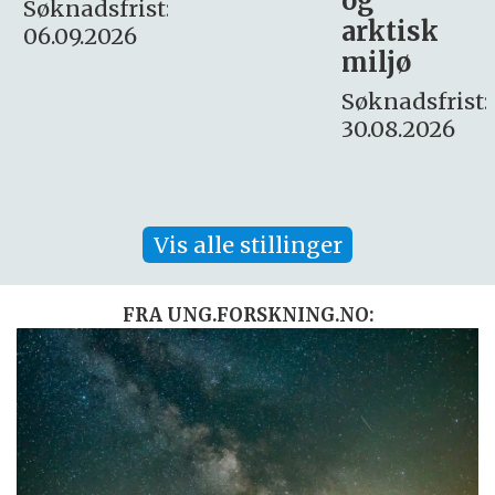
og
– fast
:
arktisk
Søknadsfrist:
miljø
16. august.
Søknadsfrist:
30.08.2026
Vis alle stillinger
FRA UNG.FORSKNING.NO: