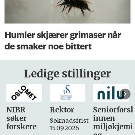
Humler skjærer grimaser når
de smaker noe bittert
Ledige stillinger
Rektor
Seniorforsker
Forskning.
innen
søker
Søknadsfrist:
miljøkjemi
nyhetsjour
15.09.2026