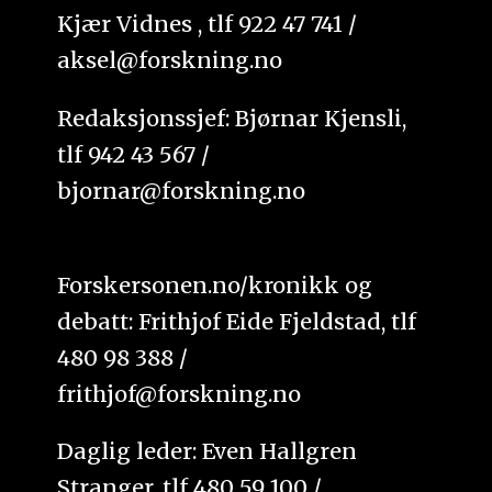
Kjær Vidnes , tlf 922 47 741 /
aksel@forskning.no
Redaksjonssjef: Bjørnar Kjensli,
tlf 942 43 567 /
bjornar@forskning.no
Forskersonen.no/kronikk og
debatt: Frithjof Eide Fjeldstad, tlf
480 98 388 /
frithjof@forskning.no
Daglig leder: Even Hallgren
Stranger, tlf 480 59 100 /