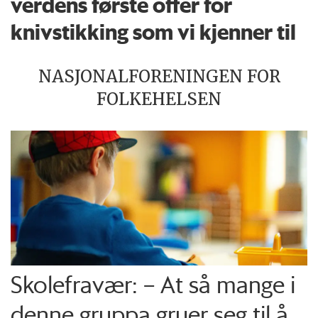
verdens første offer for
knivstikking som vi kjenner til
NASJONALFORENINGEN FOR
FOLKEHELSEN
Skolefravær: – At så mange i
denne gruppa gruer seg til å