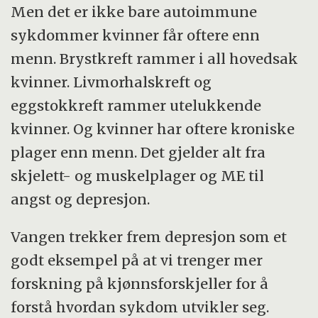
munnsår, leddsmerter som flytter seg fra
Men det er ikke bare autoimmune
ledd til ledd, lysømfindtlige utslett, hovne
sykdommer kvinner får oftere enn
lymfeknuter, brystsmerter, hodepine,
menn. Brystkreft rammer i all hovedsak
nummenhet og prikking i hender og føtter,
kvinner. Livmorhalskreft og
tørre øyne og munn, sårdannelser i
eggstokkreft rammer utelukkende
munnhulen, kalde fingre og tær, lett hårtap.
kvinner. Og kvinner har oftere kroniske
Sykdommen kan hos noen debutere akutt
plager enn menn. Det gjelder alt fra
med alvorlige nedsatt funksjon av ett eller
skjelett- og muskelplager og ME til
flere organer.
angst og depresjon.
Kilde: NHI.no
Vangen trekker frem depresjon som et
godt eksempel på at vi trenger mer
forskning på kjønnsforskjeller for å
forstå hvordan sykdom utvikler seg.