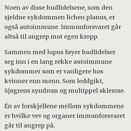
samleie.
Noen av disse hudlidelsene, som den
sjeldne sykdommen lichen planus, er
Hudlidelsene kan føre til tørrhet, smerter,
også autoimmune. Immunforsvaret går
svie og kløe. Andre får utflod, sårhet og
altså til angrep mot egen kropp.
kanskje omfattende innsnevringer av huden.
Sammen med lupus føyer hudlidelser
Dette fører til anatomiske forandringer i
seg inn i en lang rekke autoimmune
underlivet som at kjønnslepper og klitoris
sykdommer som er vanligere hos
forsvinner, eller at skjedeinngangen eller
kvinner enn menn. Som leddgikt,
selve skjeden gradvis blir helt eller delvis
Sjøgrens syndrom og multippel sklerose.
tett.
Én av forskjellene mellom sykdommene
Kilde: Anne Lise Helgesen og vulva.no
er hvilke vev og organer immunforsvaret
går til angrep på.