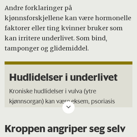
Andre forklaringer på
kjønnsforskjellene kan være hormonelle
faktorer eller ting kvinner bruker som
kan irritere underlivet. Som bind,
tamponger og glidemiddel.
Hudlidelser i underlivet
Kroniske hudlidelser i vulva (ytre
kjønnsorgan) kan være eksem, psoriasis
eller mer sjeldne sykdommer som lichen
sclerosus eller lichen planus. Svært mange
Kroppen angriper seg selv
av kvinnene klarer ikke å gjennomføre