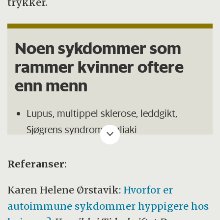
trykker.
Noen sykdommer som
rammer kvinner oftere
enn menn
Lupus, multippel sklerose, leddgikt,
Sjøgrens syndrom, Cøliaki
Brystkreft, livmorhalskreft, eggstokkreft
Referanser
:
Hudlidelser i underlivet, som eksem,
psoreasis, lichen planus og lichen
Karen Helene Ørstavik:
Hvorfor er
sclerosis.
autoimmune sykdommer hyppigere hos