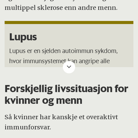
multippel sklerose enn andre menn.
Lupus
Lupus er en sjelden autoimmun sykdom,
hvor immunsystemet kan angripe alle
organene i kroppen.
Forskjellig livssituasjon for
Ni av ti som får sykdommen, er kvinner.
kvinner og menn
Det mest karakteristiske kjennetegnet er
«sommerfuglutslett» på nese og kinn.
Så kvinner har kanskje et overaktivt
immunforsvar.
Andre symptomer kan være slapphet,