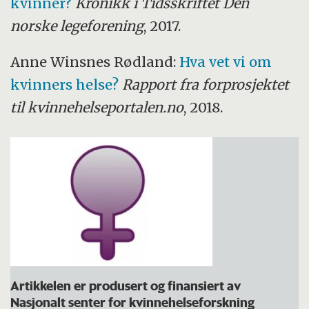
kvinner?
Kronikk i Tidsskriftet Den
Smertetilstander i underlivet
norske legeforening
, 2017.
(vulvodynier)
Fibromyalgi, endometriose
Anne Winsnes Rødland:
Hva vet vi om
kvinners helse?
Rapport fra forprosjektet
Angst og depresjon
til kvinnehelseportalen.no
, 2018.
Myalgisk encefalopati (ME)
Artikkelen er produsert og finansiert av
Nasjonalt senter for kvinnehelseforskning