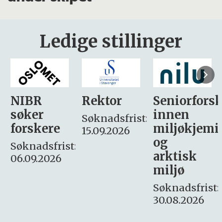
Ledige stillinger
Rektor
Seniorforsker
Forskning.
innen
søker
Søknadsfrist:
miljøkjemi
nyhetsjour
15.09.2026
og
– fast
:
arktisk
Søknadsfrist:
miljø
16. august.
Søknadsfrist:
30.08.2026