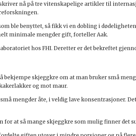
skriver nå på tre vitenskapelige artikler til intern
kreforskningen.
om ble benyttet, så fikk vi en dobling i dødeligheten.
lt minimale mengder gift, forteller Aak.
laboratoriet hos FHI. Deretter er det bekreftet gjen
n å bekjempe skjeggkre om at man bruker små mengd
 kakerlakker og mot maur.
g små mengder åte, i veldig lave konsentrasjoner. D
n for at så mange skjeggkre som mulig finner det s
rdelte giften utover i mindre porsjoner og på flere 