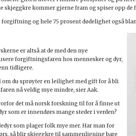
e skjeggkre kommer gjerne fram og spiser opp de fo
orgiftning og hele 75 prosent dødelighet også blant
skerne er altså at de med den nye
usere forgiftningsfaren hos mennesker og dyr,
nn tidligere.
 du sprøyter en leilighet med gift for å bli
sfaren nå veldig mye mindre, sier Aak.
orfor det må norsk forskning til for å finne ut
edyr som er innendørs mange steder i verden?
adedyr som plager folk mye mer. Har man for
s, så blir skjeggkre til sammenligning bare