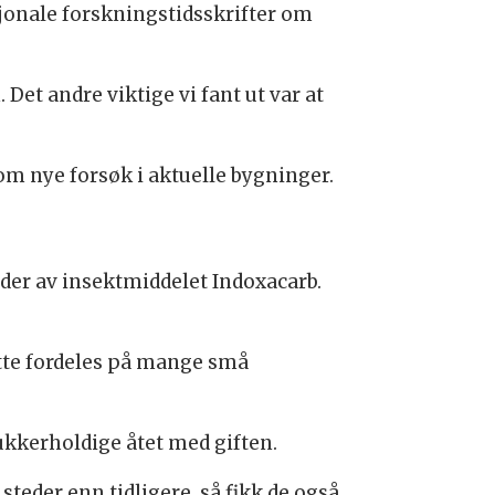
asjonale forskningstidsskrifter om
 Det andre viktige vi fant ut var at
nom nye forsøk i aktuelle bygninger.
er av insektmiddelet Indoxacarb.
ette fordeles på mange små
ukkerholdige åtet med giften.
steder enn tidligere, så fikk de også