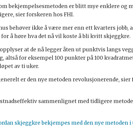
om bekjempelsesmetoden er blitt mye enklere og mer
igere, sier forskeren hos FHI.
et hus behøver ikke å være mer enn ett kvarters jobb, 
r å høre hva det nå vil koste å bli kvitt skjeggkre.
pplyser at de nå legger åten ut punktvis langs vegg
g, altså for eksempel 100 punkter på 100 kvadratmeter
øpet av ti uker.
enerelt er den nye metoden revolusjonerende, sier 
kostnadseffektiv sammenlignet med tidligere metode
ordan skjeggkre bekjempes med den nye metoden i ul