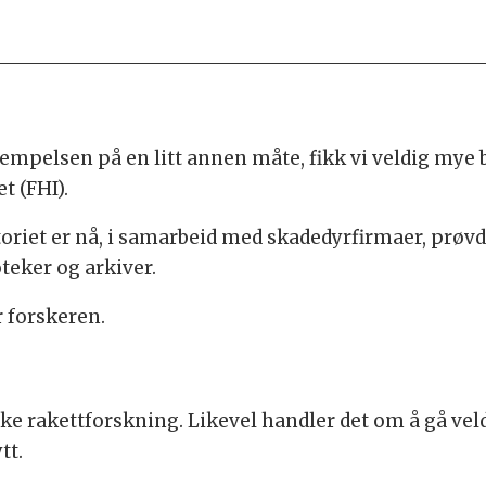
jempelsen på en litt annen måte, fikk vi veldig mye b
t (FHI).
toriet er nå, i samarbeid med skadedyrfirmaer, prøvd
teker og arkiver.
r forskeren.
 rakettforskning. Likevel handler det om å gå veldi
tt.