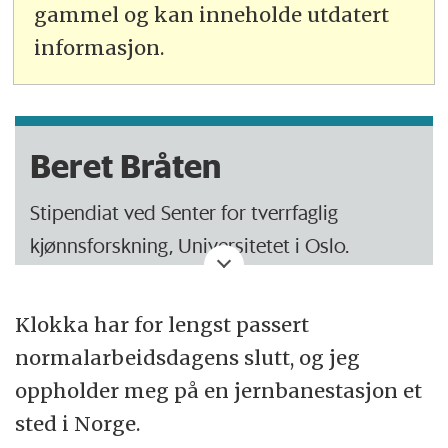
gammel og kan inneholde utdatert
informasjon.
Beret Bråten
Stipendiat ved Senter for tverrfaglig
kjønnsforskning, Universitetet i Oslo.
Tidligere jobbet som politisk rådgiver og
Klokka har for lengst passert
journalist.
normalarbeidsdagens slutt, og jeg
oppholder meg på en jernbanestasjon et
sted i Norge.