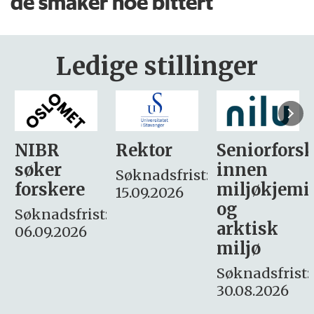
de smaker noe bittert
Ledige stillinger
Rektor
Seniorforsker
Forskning.
innen
søker
Søknadsfrist:
miljøkjemi
nyhetsjour
15.09.2026
og
– fast
:
arktisk
Søknadsfrist:
miljø
16. august.
Søknadsfrist:
30.08.2026