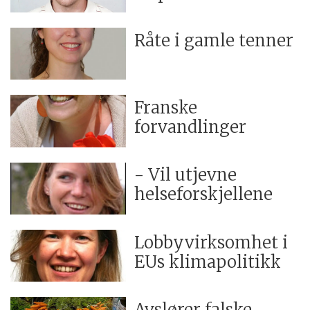
Råte i gamle tenner
Franske
forvandlinger
- Vil utjevne
helseforskjellene
Lobbyvirksomhet i
EUs klimapolitikk
Avslører falske