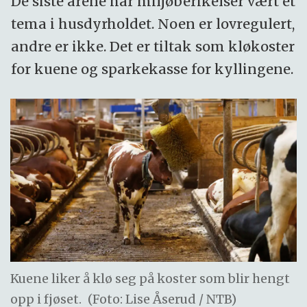
De siste årene har miljøberikelser vært et
tema i husdyrholdet. Noen er lovregulert,
andre er ikke. Det er tiltak som kløkoster
for kuene og sparkekasse for kyllingene.
Kuene liker å klø seg på koster som blir hengt
opp i fjøset.
(Foto: Lise Åserud / NTB)