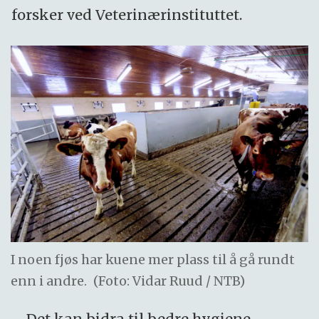
forsker ved Veterinærinstituttet.
I noen fjøs har kuene mer plass til å gå rundt
enn i andre.
(Foto: Vidar Ruud / NTB)
– Det kan bidra til bedre hygiene,