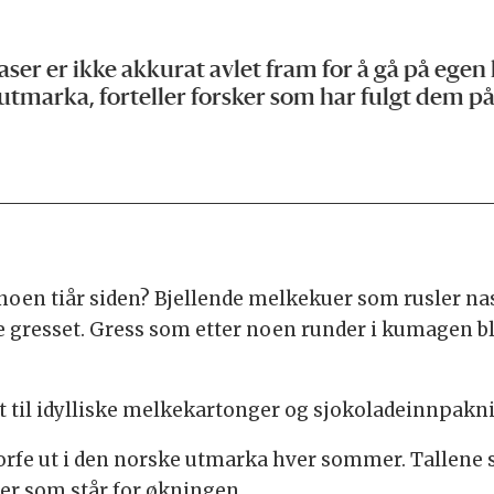
a
raser er ikke akkurat avlet fram for å gå på ege
 utmarka, forteller forsker som har fulgt dem på
 noen tiår siden? Bjellende melkekuer som rusler n
e gresset. Gress som etter noen runder i kumagen bli
et til idylliske melkekartonger og sjokoladeinnpakn
rfe ut i den norske utmarka hver sommer. Tallene se
er som står for økningen.