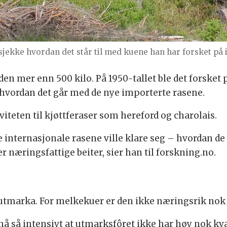
sjekke hvordan det står til med kuene han har forsket på i
n mer enn 500 kilo. På 1950-tallet ble det forsket p
 hvordan det går med de nye importerte rasene.
viteten til kjøttferaser som hereford og charolais.
e internasjonale rasene ville klare seg – hvordan d
r næringsfattige beiter, sier han til forskning.no.
 utmarka. For melkekuer er den ikke næringsrik nok 
 så intensivt at utmarksfôret ikke har høy nok kval