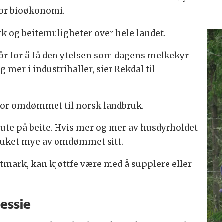
for bioøkonomi.
rk og beitemuligheter over hele landet.
r for å få den ytelsen som dagens melkekyr
 mer i industrihaller, sier Rekdal til
for omdømmet til norsk landbruk.
 ute på beite. Hvis mer og mer av husdyrholdet
dbruket mye av omdømmet sitt.
 utmark, kan kjøttfe være med å supplere eller
essie