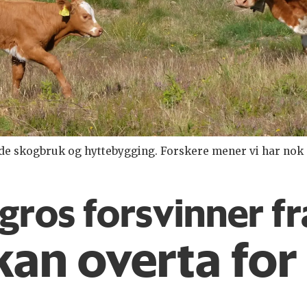
e skogbruk og hyttebygging. Forskere mener vi har nok skog
gros forsvinner f
 kan overta for