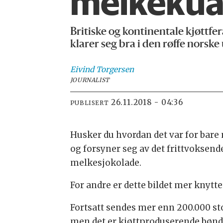
melkeku
Britiske og kontinentale kjøttfe
klarer seg bra i den røffe norske
Eivind
Torgersen
JOURNALIST
26.11.2018 - 04:36
PUBLISERT
Husker du hvordan det var for bare
og forsyner seg av det frittvoksend
melkesjokolade.
For andre er dette bildet mer knytt
Fortsatt sendes mer enn 200.000 sto
men det er kjøttproduserende bønd