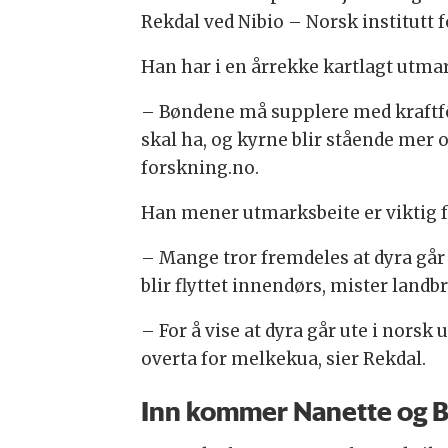
Rekdal ved Nibio – Norsk institutt 
Han har i en årrekke kartlagt utma
– Bøndene må supplere med kraftfô
skal ha, og kyrne blir stående mer og
forskning.no.
Han mener utmarksbeite er viktig 
– Mange tror fremdeles at dyra går
blir flyttet innendørs, mister lan
– For å vise at dyra går ute i norsk
overta for melkekua, sier Rekdal.
Inn kommer Nanette og B