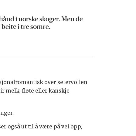
n hånd i norske skoger. Men de
 beite i tre somre.
asjonalromantisk over setervollen
r melk, fløte eller kanskje
inger.
r også ut til å være på vei opp,